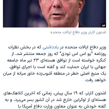
دنبال کنید
مستندها
فرهنگ و زندگی
حقوق شهروندی
انتخابات ریاست جمهوری آمریکا ۲۰۲۴
اقتصادی
حمله جمهوری اسلامی به اسرائیل
رمز مهسا
علم و فناوری
اشتون کارتر وزیر دفاع ایالات متحده
زبانهای مختلف
اسرائیل در جنگ
ورزش زنان در ایران
وزیر دفاع ایالات متحده در
یادداشتی
که در بخش نظرات
گالری عکس
اعتراضات زن، زندگی، آزادی
روزنامه "یو اس اس تودی" که روز جمعه منتشر شد، از
آرشیو پخش زنده
مجموعه مستندهای دادخواهی
کنگره خواسته است از توافق هسته‌ای ۲۳ تیر ماه جامعه
جهانی با ایران حمایت کند و گفته است با اجرای توافق،
تریبونال مردمی آبان ۹۸
یک منبع اصلی خطر در منطقه آشوب‌زده خاور میانه از میان
دادگاه حمید نوری
خواهد رفت.
چهل سال گروگان‌گیری
اشتون کارتر، که ۱۹ سال پیش، زمانی که آخرین کلاهک‌های
قانون شفافیت دارائی کادر رهبری ایران
هسته‌ای از اوکراین خارج شد در آن کشور بسر می‌برد، و به
اعتراضات مردمی آبان ۹۸
گفته خودش به عنوان معاون وزارت دفاع آمریکا با