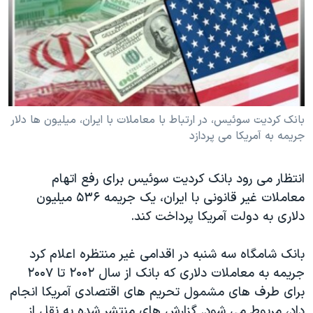
دنبال کنید
مستندها
فرهنگ و زندگی
حقوق شهروندی
انتخابات ریاست جمهوری آمریکا ۲۰۲۴
اقتصادی
حمله جمهوری اسلامی به اسرائیل
رمز مهسا
علم و فناوری
زبانهای مختلف
اسرائیل در جنگ
ورزش زنان در ایران
بانک کردیت سوئیس، در ارتباط با معاملات با ایران، میلیون ها دلار
جریمه به آمریکا می پردازد
گالری عکس
اعتراضات زن، زندگی، آزادی
آرشیو پخش زنده
مجموعه مستندهای دادخواهی
انتظار می رود بانک کردیت سوئیس برای رفع اتهام
تریبونال مردمی آبان ۹۸
معاملات غیر قانونی با ایران، یک جریمه ۵۳۶ میلیون
دلاری به دولت آمریکا پرداخت کند.
دادگاه حمید نوری
چهل سال گروگان‌گیری
بانک شامگاه سه شنبه در اقدامی غیر منتظره اعلام کرد
قانون شفافیت دارائی کادر رهبری ایران
جریمه به معاملات دلاری که بانک از سال ۲۰۰۲ تا ۲۰۰۷
برای طرف های مشمول تحریم های اقتصادی آمریکا انجام
اعتراضات مردمی آبان ۹۸
داد، مربوط می شود. گزارش های منتشر شده به نقل از