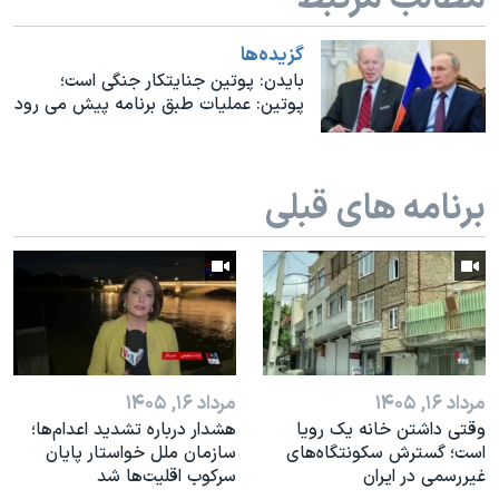
اسرائیل در جنگ
نرگس محمدی برنده جایزه نوبل صلح
گزيده‌ها
بایدن: پوتین جنایتکار جنگی است؛
همایش محافظه‌کاران آمریکا «سی‌پک»
پوتین: عملیات طبق برنامه پیش می رود
صفحه‌های ویژه
سفر پرزیدنت ترامپ به چین
برنامه های قبلی
مرداد ۱۶, ۱۴۰۵
مرداد ۱۶, ۱۴۰۵
وقتی داشتن خانه یک رویا
هشدار درباره تشدید اعدام‌ها؛
است؛ گسترش سکونتگاه‌های
سازمان ملل خواستار پایان
غیررسمی در ایران
سرکوب اقلیت‌ها شد