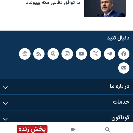
به توافق دفاعی مکه بپیوندد
دنبال کنید
در باره ما
خدمات
گوناگون
پخش زنده