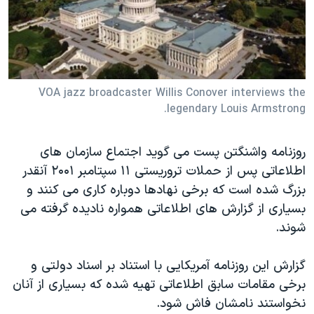
دنبال کنید
مستندها
فرهنگ و زندگی
حقوق شهروندی
انتخابات ریاست جمهوری آمریکا ۲۰۲۴
اقتصادی
حمله جمهوری اسلامی به اسرائیل
رمز مهسا
علم و فناوری
VOA jazz broadcaster Willis Conover interviews the
زبانهای مختلف
legendary Louis Armstrong.
اسرائیل در جنگ
ورزش زنان در ایران
گالری عکس
اعتراضات زن، زندگی، آزادی
روزنامه واشنگتن پست می گوید اجتماع سازمان های
آرشیو پخش زنده
مجموعه مستندهای دادخواهی
اطلاعاتی پس از حملات تروریستی ۱۱ سپتامبر ۲۰۰۱ آنقدر
بزرگ شده است که برخی نهادها دوباره کاری می کنند و
تریبونال مردمی آبان ۹۸
بسیاری از گزارش های اطلاعاتی همواره نادیده گرفته می
دادگاه حمید نوری
شوند.
چهل سال گروگان‌گیری
گزارش این روزنامه آمریکایی با استناد بر اسناد دولتی و
قانون شفافیت دارائی کادر رهبری ایران
برخی مقامات سابق اطلاعاتی تهیه شده که بسیاری از آنان
اعتراضات مردمی آبان ۹۸
نخواستند نامشان فاش شود.