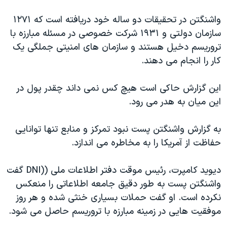
اسرائیل در جنگ
واشنگتن در تحقیقات دو ساله خود دریافته است که ۱۲۷۱
نرگس محمدی برنده جایزه نوبل صلح
سازمان دولتی و ۱۹۳۱ شرکت خصوصی در مسئله مبارزه با
همایش محافظه‌کاران آمریکا «سی‌پک»
تروریسم دخیل هستند و سازمان های امنیتی جملگی یک
صفحه‌های ویژه
کار را انجام می دهند.
سفر پرزیدنت ترامپ به چین
این گزارش حاکی است هیچ کس نمی داند چقدر پول در
این میان به هدر می رود.
به گزارش واشنگتن پست نبود تمرکز و منابع تنها توانایی
حفاظت از آمریکا را به مخاطره می اندازد.
دیوید کامپرت، رئیس موقت دفتر اطلاعات ملی ((DNI گفت
واشنگتن پست به طور دقیق جامعه اطلاعاتی را منعکس
نکرده است. او گفت حملات بسیاری خنثی شده و هر روز
موفقیت هایی در زمینه مبارزه با تروریسم حاصل می شود.