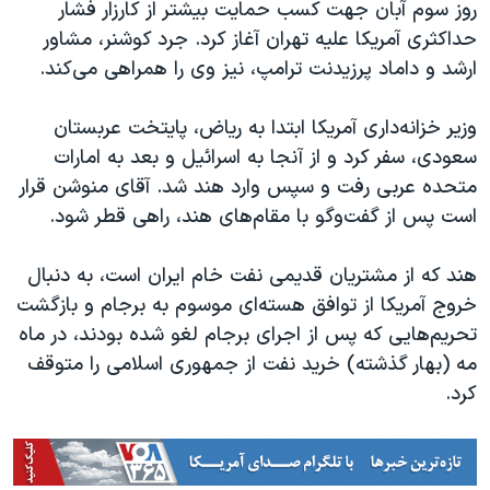
اسرائیل در جنگ
روز سوم آبان جهت کسب حمایت بیشتر از کارزار فشار
حداکثری آمریکا علیه تهران آغاز کرد. جرد کوشنر، مشاور
نرگس محمدی برنده جایزه نوبل صلح
ارشد و داماد پرزیدنت ترامپ، نیز وی را همراهی می‌کند.
همایش محافظه‌کاران آمریکا «سی‌پک»
صفحه‌های ویژه
وزیر خزانه‌داری آمریکا ابتدا به ریاض، پایتخت عربستان
سعودی، سفر کرد و از آنجا به اسرائیل و بعد به امارات
سفر پرزیدنت ترامپ به چین
متحده عربی رفت و سپس وارد هند شد. آقای منوشن قرار
است پس از گفت‌وگو با مقام‌های هند، راهی قطر شود.
هند که از مشتریان قدیمی نفت خام ایران است، به دنبال
خروج آمریکا از توافق هسته‌ای موسوم به برجام و بازگشت
تحریم‌هایی که پس از اجرای برجام لغو شده بودند، در ماه
مه (بهار گذشته) خرید نفت از جمهوری اسلامی را متوقف
کرد.