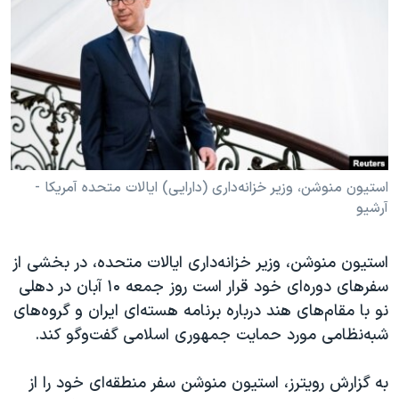
دنبال کنید
مستندها
فرهنگ و زندگی
حقوق شهروندی
انتخابات ریاست جمهوری آمریکا ۲۰۲۴
اقتصادی
حمله جمهوری اسلامی به اسرائیل
رمز مهسا
علم و فناوری
زبانهای مختلف
اسرائیل در جنگ
ورزش زنان در ایران
گالری عکس
اعتراضات زن، زندگی، آزادی
استیون منوشن، وزیر خزانه‌داری (دارایی) ایالات متحده آمریکا -
آرشیو
آرشیو پخش زنده
مجموعه مستندهای دادخواهی
تریبونال مردمی آبان ۹۸
استیون منوشن، وزیر خزانه‌داری ایالات متحده، در بخشی از
دادگاه حمید نوری
سفرهای دوره‌ای خود قرار است روز جمعه ۱۰ آبان در دهلی
چهل سال گروگان‌گیری
نو با مقام‌های هند درباره برنامه هسته‌ای ایران و گروه‌های
شبه‌نظامی مورد حمایت جمهوری اسلامی گفت‌وگو کند.
قانون شفافیت دارائی کادر رهبری ایران
اعتراضات مردمی آبان ۹۸
به گزارش رویترز، استیون منوشن سفر منطقه‌ای خود را از