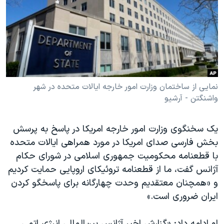
دنبال کنید
مستندها
فرهنگ و زندگی
حقوق شهروندی
انتخابات ریاست جمهوری آمریکا ۲۰۲۴
اقتصادی
حمله جمهوری اسلامی به اسرائیل
رمز مهسا
علم و فناوری
زبانهای مختلف
اسرائیل در جنگ
ورزش زنان در ایران
نمایی از ساختمان وزارت امور خارجه ایالات متحده در شهر
واشنگتن - آرشیو
گالری عکس
اعتراضات زن، زندگی، آزادی
آرشیو پخش زنده
مجموعه مستندهای دادخواهی
یک سخنگوی وزارت امور خارجه امریکا در پاسخ به پرسش
تریبونال مردمی آبان ۹۸
بخش فارسی صدای امریکا در مورد همراهی ایالات متحده
دادگاه حمید نوری
با قطعنامه محکومیت جمهوری اسلامی در شورای حکام
آژانس گفت، ما از قطعنامه تروئیکای اروپایی حمایت کردیم
چهل سال گروگان‌گیری
و «همچنان معتقدیم وحدت چهارگانه برای پاسخگو کردن
قانون شفافیت دارائی کادر رهبری ایران
ایران ضروری است.»
اعتراضات مردمی آبان ۹۸
او ادامه داد: «گزارش اخیر آژانس بین‌المللی انرژی اتمی