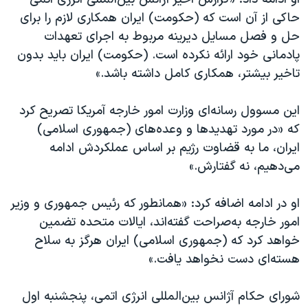
اسرائیل در جنگ
حاکی از آن است که (حکومت) ایران همکاری لازم را برای
نرگس محمدی برنده جایزه نوبل صلح
حل و فصل مسایل دیرینه مربوط به اجرای تعهدات
همایش محافظه‌کاران آمریکا «سی‌پک»
پادمانی خود ارائه نکرده است. (حکومت) ایران باید بدون
تاخیر بیشتر، همکاری کامل داشته باشد.»
صفحه‌های ویژه
سفر پرزیدنت ترامپ به چین
این مسوول رسانه‌ای وزارت امور خارجه آمریکا تصریح کرد
که «در مورد تهدیدها و وعده‌های (جمهوری اسلامی)
ایران، ما به قضاوت رژیم بر اساس عملکردش ادامه
می‌دهیم، نه گفتارش.»
او در ادامه اضافه کرد: «همانطور که رئیس جمهوری و وزیر
امور خارجه به‌صراحت گفته‌اند، ایالات متحده تضمین
خواهد کرد که (جمهوری اسلامی) ایران هرگز به سلاح
هسته‌ای دست نخواهد یافت.»
شورای حکام آژانس بین‌المللی انرژی اتمی، پنجشنبه اول