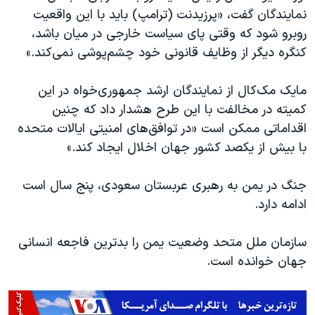
اسرائیل در جنگ
نمایندگان گفت، «پرزیدنت (ترامپ) باید با این واقعیت
نرگس محمدی برنده جایزه نوبل صلح
روبرو شود که وقتی پای سیاست خارجی در میان باشد،
کنگره دیگر از وظایف قانونی خود چشم‌پوشی نمی‌کند.»
همایش محافظه‌کاران آمریکا «سی‌پک»
صفحه‌های ویژه
مایک مک‌کال از نمایندگان ارشد جمهوری‌خواه در این
سفر پرزیدنت ترامپ به چین
کمیته در مخالفت با این طرح هشدار داد که چنین
اقداماتی ممکن است «در توافق‌های امنیتی ایالات متحده
با بیش از یکصد کشور جهان اخلال ایجاد کند.»‌
جنگ در یمن به رهبری عربستان سعودی، پنج سال است
ادامه دارد.
سازمان ملل متحد وضعیت یمن را بدترین فاجعه انسانی
جهان خوانده است.