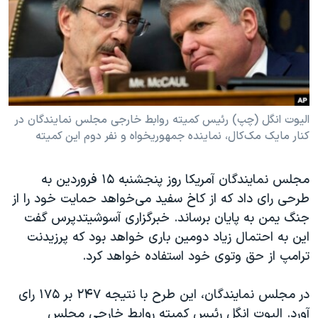
دنبال کنید
مستندها
فرهنگ و زندگی
حقوق شهروندی
انتخابات ریاست جمهوری آمریکا ۲۰۲۴
اقتصادی
حمله جمهوری اسلامی به اسرائیل
رمز مهسا
علم و فناوری
زبانهای مختلف
اسرائیل در جنگ
ورزش زنان در ایران
الیوت انگل (چپ) رئیس کمیته روابط خارجی مجلس نمایندگان در
کنار مایک مک‌کال، نماینده جمهوریخواه و نفر دوم این کمیته
گالری عکس
اعتراضات زن، زندگی، آزادی
آرشیو پخش زنده
مجموعه مستندهای دادخواهی
مجلس نمایندگان آمریکا روز پنجشنبه ۱۵ فروردین به
تریبونال مردمی آبان ۹۸
طرحی رای داد که از کاخ سفید می‌خواهد حمایت خود را از
جنگ یمن به پایان برساند. خبرگزاری آسوشیتدپرس گفت
دادگاه حمید نوری
این به احتمال زیاد دومین باری خواهد بود که پرزیدنت
چهل سال گروگان‌گیری
ترامپ از حق وتوی خود استفاده خواهد کرد.
قانون شفافیت دارائی کادر رهبری ایران
در مجلس نمایندگان، این طرح با نتیجه ۲۴۷ بر ۱۷۵ رای
اعتراضات مردمی آبان ۹۸
آورد. الیوت انگل رئیس کمیته روابط خارجی مجلس