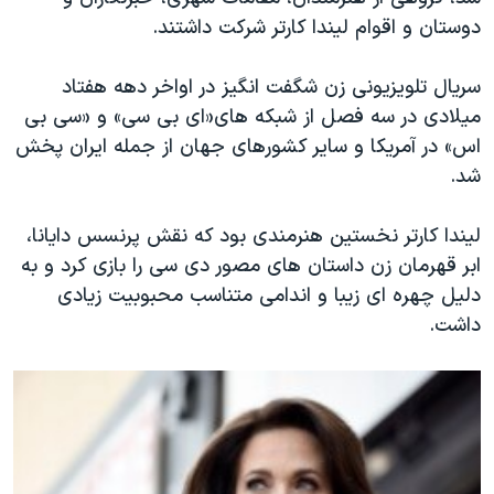
اسرائیل در جنگ
دوستان و اقوام لیندا کارتر شرکت داشتند.
نرگس محمدی برنده جایزه نوبل صلح
سریال تلویزیونی زن شگفت انگیز در اواخر دهه هفتاد
همایش محافظه‌کاران آمریکا «سی‌پک»
میلادی در سه فصل از شبکه های«ای بی سی» و «سی بی
صفحه‌های ویژه
اس» در آمریکا و سایر کشورهای جهان از جمله ایران پخش
سفر پرزیدنت ترامپ به چین
شد.
لیندا کارتر نخستین هنرمندی بود که نقش پرنسس دایانا،
ابر قهرمان زن داستان های مصور دی سی را بازی کرد و به
دلیل چهره ای زیبا و اندامی متناسب محبوبیت زیادی
داشت.