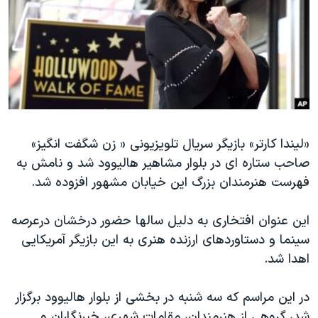
دنبال کنید
مستندها
فرهنگ و زندگی
حقوق شهروندی
انتخابات ریاست جمهوری آمریکا ۲۰۲۴
اقتصادی
حمله جمهوری اسلامی به اسرائیل
رمز مهسا
علم و فناوری
زبانهای مختلف
اسرائیل در جنگ
ورزش زنان در ایران
«لیندا کارتر» بازیگر سریال تلویزیونی « زن شگفت انگیز»
گالری عکس
اعتراضات زن، زندگی، آزادی
صاحب ستاره ای در بلوار مشاهیر هالیوود شد و نامش به
آرشیو پخش زنده
مجموعه مستندهای دادخواهی
فهرست هنرمندان بزرگ این خیابان مشهور افزوده شد.
تریبونال مردمی آبان ۹۸
این عنوان افتخاری به دلیل سالها حضور درخشان درعرصه
دادگاه حمید نوری
سینما و دستاوردهای ارزنده هنری به این بازیگر آمریکایی
چهل سال گروگان‌گیری
اهدا شد.
قانون شفافیت دارائی کادر رهبری ایران
در این مراسم که سه شنبه در بخشی از بلوار هالیوود برگزار
اعتراضات مردمی آبان ۹۸
شد، گروهی از هنرمندان، مقامات شهری، خبرنگاران و