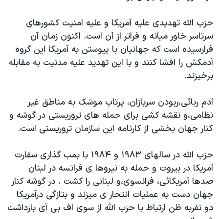
اسرائیل در جنگ
نرگس محمدی برنده جایزه نوبل صلح
حزب الله تهدیدی علیه آمریکا و علیه امنیت کشورهای
سرتاسر خاور میانه و فراتر از آن است. اکنون زمان آن
همایش محافظه‌کاران آمریکا «سی‌پک»
فرارسیده است که جهانیان با پیوستن به آمریکا این گروه
صفحه‌های ویژه
آدمکش را افشا کنند و با این تهدید علیه مدنیت به مقابله
سفر پرزیدنت ترامپ به چین
برخیزند.
آدم ربائی،ربودن سربازان، پرتاب موشک به مناطق غیر
نظامی،و نقشه کشی برای حمله های تروریستی در گوشه و
کنار جهان بخشی از کارنامه این سازمان تروریستی است.
حزب الله در سالهای ۱۹۸۳ و ۱۹۸۴ با بمب گذاری سفارت
آمریکا در بیروت و حمله به نیروها ی فرانسه در لبنان
صدها آمریکائی، فرانسوی،و لبنانی را کشت . در گوشه کنار
جهان دست به عملیات انتحار ی میزند و بتازگی درآمریکا
دو نفربه ظن ارتباط با حزب الله از سوی اف بی آی بازداشت