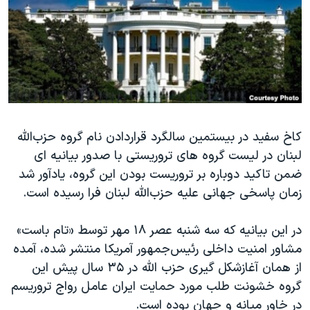
دنبال کنید
مستندها
فرهنگ و زندگی
حقوق شهروندی
انتخابات ریاست جمهوری آمریکا ۲۰۲۴
اقتصادی
حمله جمهوری اسلامی به اسرائیل
رمز مهسا
علم و فناوری
زبانهای مختلف
اسرائیل در جنگ
ورزش زنان در ایران
کاخ سفید در بیستمین سالگرد قراردادن نام گروه حزب‌الله
گالری عکس
اعتراضات زن، زندگی، آزادی
لبنان در لیست گروه های تروریستی با صدور بیانیه ای
آرشیو پخش زنده
مجموعه مستندهای دادخواهی
ضمن تاکید دوباره بر تروریست بودن این گروه، یادآور شد
تریبونال مردمی آبان ۹۸
زمان پاسخی جهانی علیه حزب‌الله لبنان فرا رسیده است.
دادگاه حمید نوری
در این بیانیه که سه شنبه عصر ۱۸ مهر توسط «تام باست»
چهل سال گروگان‌گیری
مشاور امنیت داخلی رئیس‌جمهور آمریکا منتشر شده،‌ آمده
قانون شفافیت دارائی کادر رهبری ایران
از همان آغازشکل گیری حزب الله در ۳۵ سال پیش این
گروه خشونت طلب مورد حمایت ایران عامل رواج تروریسم
اعتراضات مردمی آبان ۹۸
در خاور میانه و جهان بوده است.