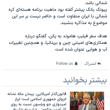
اسرائیل در جنگ
شمالی باشد.
پیونگ یانگ پیشتر گفته بود ماهیت برنامه هسته‌ای کره
نرگس محمدی برنده جایزه نوبل صلح
شمالی با ایران متفاوت است و حاضر نیست بر سر این
همایش محافظه‌کاران آمریکا «سی‌پک»
موضوع به مذاکره بنشیند.
صفحه‌های ویژه
هدف سفر فیلیپ هاموند به پکن، گفتگو درباره
سفر پرزیدنت ترامپ به چین
همکاری‌های امینتی چین و بریتانیا، و همچنین تغییرات
آب و هوایی عنوان شده است.
اشتراک
Follow us
بیشتر بخوانید
قانون‌گذار آمریکایی: پیمان مکه نشانه
انزوای جمهوری اسلامی است؛ ابراز
امیدواری جو ویلسون نسبت به روی
کار آمدن حکومتی شایسته «تاریخ