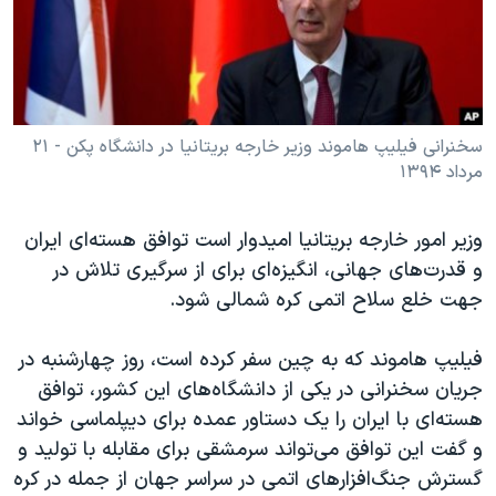
دنبال کنید
مستندها
فرهنگ و زندگی
حقوق شهروندی
انتخابات ریاست جمهوری آمریکا ۲۰۲۴
اقتصادی
حمله جمهوری اسلامی به اسرائیل
رمز مهسا
علم و فناوری
سخنرانی فیلیپ هاموند وزیر خارجه بریتانیا در دانشگاه پکن - ۲۱
زبانهای مختلف
مرداد ۱۳۹۴
اسرائیل در جنگ
ورزش زنان در ایران
گالری عکس
اعتراضات زن، زندگی، آزادی
وزیر امور خارجه بریتانیا امیدوار است توافق هسته‌ای ایران
آرشیو پخش زنده
مجموعه مستندهای دادخواهی
و قدرت‌های جهانی، انگیزه‌ای برای از سرگیری تلاش‌ در
جهت خلع سلاح اتمی کره شمالی شود.
تریبونال مردمی آبان ۹۸
دادگاه حمید نوری
فیلیپ هاموند که به چین سفر کرده است، روز چهارشنبه در
چهل سال گروگان‌گیری
جریان سخنرانی در یکی از دانشگاه‌های این کشور، توافق
هسته‌ای با ایران را یک دستاور عمده برای دیپلماسی خواند
قانون شفافیت دارائی کادر رهبری ایران
و گفت این توافق می‌تواند سرمشقی برای مقابله با تولید و
اعتراضات مردمی آبان ۹۸
گسترش جنگ‌افزارهای اتمی در سراسر جهان از جمله در کره