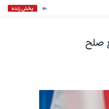
پخش زنده
ع صلح