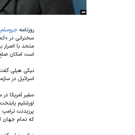
نرگس محمدی برنده جایزه نوبل صلح
همایش محافظه‌کاران آمریکا «سی‌پک»
روزنامه
جروسلم
صفحه‌های ویژه
سخنرانی در «کم
سفر پرزیدنت ترامپ به چین
متحد با اصرار 
است امکان صلح 
نیکی هیلی گفت 
اسرائیل در ساز
سفیر آمریکا در
اورشلیم پایتخت
پرزیدنت ترامپ د
که تمام جهان ا