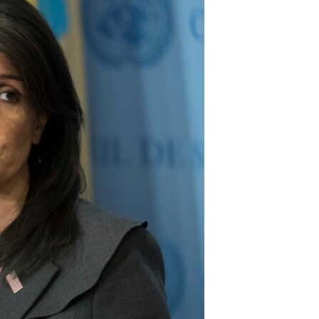
مستندها
فرهنگ و زندگی
حقوق شهروندی
انتخابات ریاست جمهوری آمریکا ۲۰۲۴
اقتصادی
حمله جمهوری اسلامی به اسرائیل
رمز مهسا
علم و فناوری
اسرائیل در جنگ
ورزش زنان در ایران
گالری عکس
اعتراضات زن، زندگی، آزادی
آرشیو پخش زنده
مجموعه مستندهای دادخواهی
تریبونال مردمی آبان ۹۸
دادگاه حمید نوری
چهل سال گروگان‌گیری
قانون شفافیت دارائی کادر رهبری ایران
اعتراضات مردمی آبان ۹۸
اسرائیل در جنگ