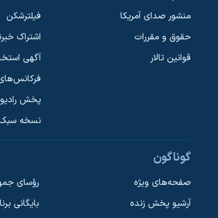
منشور صدای آمریکا
فیلترشکن
حقوق و مقررات
اشتراک خبرن
قوانین تالار
آگهی استخد
فرکانس‌های 
پخش رادیو
یادگیری زبان انگلیسی
نسخه سبک 
دنبال کنید
گوناگون
صفحه‌های ویژه
رؤسای جمهو
آرشیو پخش زنده
بایگانی برن
زبانهای مختلف