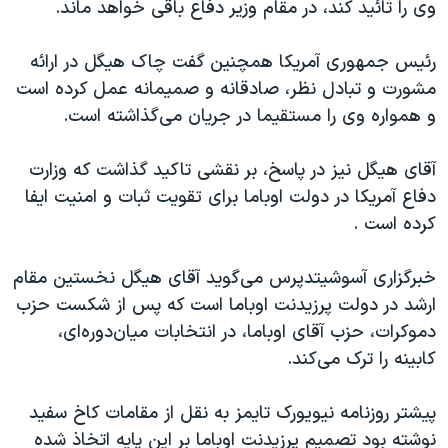
اسرائیل در جنگ
وی را تائید کند، در مقام وزیر دفاع باقی خواهد ماند.
نرگس محمدی برنده جایزه نوبل صلح
رئیس جمهوری آمریکا همچنین گفت چاک هیگل در ارائه
همایش محافظه‌کاران آمریکا «سی‌پک»
مشورت و تبادل نظر، صادقانه و صمیمانه عمل کرده است
صفحه‌های ویژه
و همواره وی را مستقیما در جریان می‌گذاشته است.
سفر پرزیدنت ترامپ به چین
آقای هیگل نیز در پاسخ، بر نقشی تاکید گذاشت که وزارت
دفاع آمریکا در دولت اوباما برای تقویت ثبات و امنیت ایفا
کرده است .
خبرگزاری آسوشیتدپرس می‌گوید آقای هیگل نخستین مقام
ارشد در دولت پرزیدنت اوباما است که پس از شکست حزب
دموکرات، حزب آقای اوباما، در انتخابات میان‌دوره‌ای،
کابینه را ترک می‌کند.
پیشتر روزنامه نیویورک تایمز به نقل از مقامات کاخ سفید
نوشته بود تصمیم پرزیدنت اوباما بر این پایه اتخاذ شده