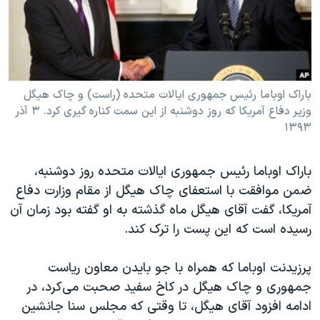
دنبال کنید
مستندها
فرهنگ و زندگی
حقوق شهروندی
انتخابات ریاست جمهوری آمریکا ۲۰۲۴
اقتصادی
حمله جمهوری اسلامی به اسرائیل
رمز مهسا
علم و فناوری
باراک اوباما رئیس جمهوری ایالات متحده (راست) و چاک هیگل
زبانهای مختلف
وزیر دفاع آمریکا که روز دوشنبه از این سمت کناره گیری کرد. ۳ آذر
اسرائیل در جنگ
ورزش زنان در ایران
۱۳۹۳
گالری عکس
اعتراضات زن، زندگی، آزادی
آرشیو پخش زنده
مجموعه مستندهای دادخواهی
باراک اوباما رئیس جمهوری ایالات متحده روز دوشنبه،
ضمن موافقت با استعفای چاک هیگل از مقام وزارت دفاع
تریبونال مردمی آبان ۹۸
آمریکا، گفت آقای هیگل ماه گذشته به او گفته بود زمان آن
دادگاه حمید نوری
رسیده است که این پست را ترک کند.
چهل سال گروگان‌گیری
پرزیدنت اوباما که همراه با جو بایدن معاون ریاست
قانون شفافیت دارائی کادر رهبری ایران
جمهوری و چاک هیگل در کاخ سفید صحبت می‌کرد، در
اعتراضات مردمی آبان ۹۸
ادامه افزود آقای هیگل، تا وقتی که مجلس سنا جانشین