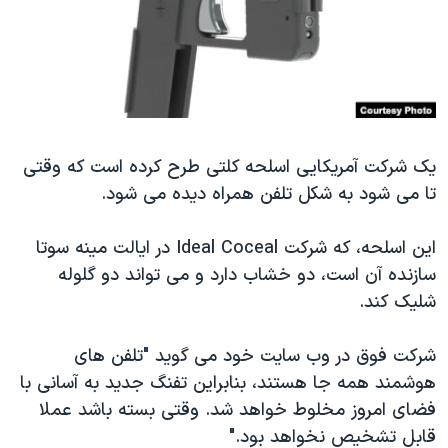
دنبال کنید
مستندها
فرهنگ و زندگی
حقوق شهروندی
انتخابات ریاست جمهوری آمریکا ۲۰۲۴
اقتصادی
حمله جمهوری اسلامی به اسرائیل
رمز مهسا
علم و فناوری
زبانهای مختلف
یک شرکت آمریکایی اسلحه کلتی طرح کرده است که وقتی
اسرائیل در جنگ
ورزش زنان در ایران
تا می شود به شکل تلفن همراه دیده می شود.
گالری عکس
اعتراضات زن، زندگی، آزادی
آرشیو پخش زنده
مجموعه مستندهای دادخواهی
این اسلحه، که شرکت Ideal Coceal در ایالت مینه سوتا
سازنده آن است، دو خشاب دارد و می تواند دو گلوله
تریبونال مردمی آبان ۹۸
شلیک کند.
دادگاه حمید نوری
چهل سال گروگان‌گیری
شرکت فوق در وب سایت خود می گوید "تلفن های
هوشمند همه جا هستند، بنابراین تفنگ جدید به آسانی با
قانون شفافیت دارائی کادر رهبری ایران
فضای امروز مخلوط خواهد شد. وقتی بسته باشد عملا
اعتراضات مردمی آبان ۹۸
قابل تشخیص نخواهد بود."