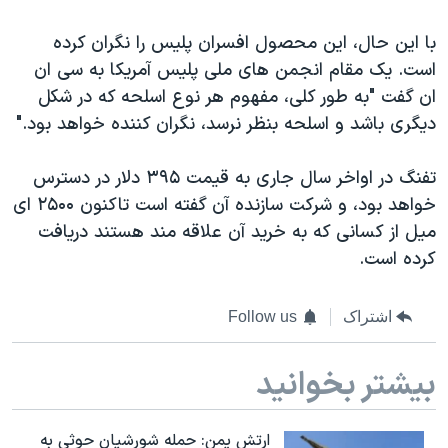
اسرائیل در جنگ
با این حال، این محصول افسران پلیس را نگران کرده
نرگس محمدی برنده جایزه نوبل صلح
است. یک مقام انجمن های ملی پلیس آمریکا به سی ان
همایش محافظه‌کاران آمریکا «سی‌پک»
ان گفت "به طور کلی، مفهوم هر نوع اسلحه که در شکل
صفحه‌های ویژه
دیگری باشد و اسلحه بنظر نرسد، نگران کننده خواهد بود."
سفر پرزیدنت ترامپ به چین
تفنگ در اواخر سال جاری به قیمت ۳۹۵ دلار در دسترس
خواهد بود، و شرکت سازنده آن گفته است تاکنون ۲۵۰۰ ای
میل از کسانی که به خرید آن علاقه مند هستند دریافت
کرده است.
اشتراک
Follow us
بیشتر بخوانید
ارتش یمن: حمله شورشیان حوثی به