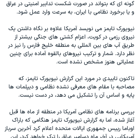
اسرائیل در جنگ
گونه ای که بتواند در صورت شکست تدابیر امنیتی در عراق
و یا برخورد نظامی با ایران، به سرعت وارد عمل شود.
نرگس محمدی برنده جایزه نوبل صلح
همایش محافظه‌کاران آمریکا «سی‌پک»
نیویورک تایمز می نویسد آمريکا علاوه بر نگاه داشتن یک
صفحه‌های ویژه
نیروی رزمی در کویت، اعزام کشتی های جنگی بیشتر از
طريق آب های بین المللی به منطقه خلیج فارس را نیز در
سفر پرزیدنت ترامپ به چین
نظر دارد. شمار و ترکیب نیروهای بالقوه آماده برای چنین
عملیاتی هنوز مشخص نشده است.
تاکنون تاییدی در مورد این گزارش نیویورک تایمز، که
مصاحبه با مقام های معرفی نشده نظامی و دیپلمات ها
پایه و اساس آن را تشکیل می دهد، در دست نیست.
بررسی برنامه های نظامی آمريکا در منطقه از ماه ها قبل
آغاز شده، اما به گزارش نیویورک تایمز هنگامی که باراک
اوباما رییس جمهوری ایالات متحده اعلام کرد آخرین سرباز
آمريکایی در آخر ماه دسامبر عراق را ترک خواهد کرد، این