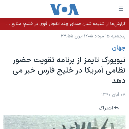
ینکهای
ابل
سترسی
گزارش‌ها از شنیده شدن صدای چند انفجار قوی در قشم؛ منابع حکومتی می‌گویند درگیری در تنگه هرمز بود
خانه
هش
پنجشنبه ۱۵ مرداد ۱۴۰۵ ایران ۲۳:۵۵
نسخه سبک وب‌سایت
ه
جهان
حتوای
موضوع ها
صلی
نیویورک تایمز از برنامه تقویت حضور
برنامه های تلویزیونی
ایران
هش
نظامی آمريکا در خلیج فارس خبر می
جدول برنامه ها
ه
آمریکا
دهد
فحه
صفحه‌های ویژه
جهان
صلی
فرکانس‌های صدای آمریکا
ورزشی
جام جهانی ۲۰۲۶
۰۸ آبان ۱۳۹۰
هش
پخش رادیویی
ه
گزیده‌ها
عملیات خشم حماسی
اشتراک
ستجو
۲۵۰سالگی آمریکا
ویژه برنامه‌ها
یادگیری زبان انگلیسی
ویدیوها
بایگانی برنامه‌های تلویزیونی