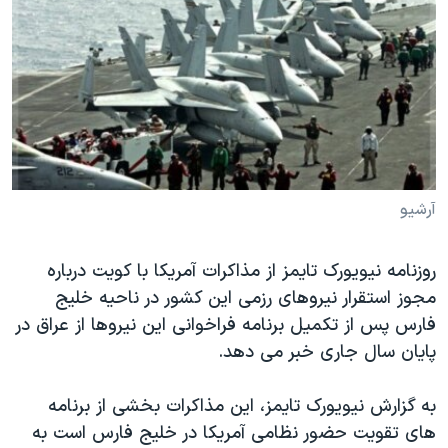
دنبال کنید
مستندها
فرهنگ و زندگی
حقوق شهروندی
انتخابات ریاست جمهوری آمریکا ۲۰۲۴
اقتصادی
حمله جمهوری اسلامی به اسرائیل
رمز مهسا
علم و فناوری
زبانهای مختلف
اسرائیل در جنگ
ورزش زنان در ایران
گالری عکس
اعتراضات زن، زندگی، آزادی
آرشیو
آرشیو پخش زنده
مجموعه مستندهای دادخواهی
روزنامه نیویورک تایمز از مذاکرات آمريکا با کویت درباره
تریبونال مردمی آبان ۹۸
مجوز استقرار نیروهای رزمی این کشور در ناحیه خلیج
دادگاه حمید نوری
فارس پس از تکمیل برنامه فراخوانی این نیروها از عراق در
چهل سال گروگان‌گیری
پایان سال جاری خبر می دهد.
قانون شفافیت دارائی کادر رهبری ایران
به گزارش نیویورک تایمز، این مذاکرات بخشی از برنامه
اعتراضات مردمی آبان ۹۸
های تقویت حضور نظامی آمريکا در خلیج فارس است به