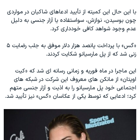
اسرائیل در جنگ
با این حال این کمیته از تأیید ادعاهای شاکیان در مواردی
نرگس محمدی برنده جایزه نوبل صلح
چون بوسیدن، نوازش، سواستفاده یا آزار جنسی به دلیل
همایش محافظه‌کاران آمریکا «سی‌پک»
عدم وجود شواهد کافی خودداری کرد.
صفحه‌های ویژه
«گس» با پرداخت پانصد هزار دلار موفق به جلب رضایت ۵
سفر پرزیدنت ترامپ به چین
زنی شد که از پل مارسیانو شکایت کردند.
این ماجرا در ماه فوریه و زمانی رسانه ای شد که «کیت
اوپتان» از مانکن های معروف این شرکت در شبکه های
اجتماعی خود پل مارسیانو را به اذیت و آزار جنسی متهم
کرد؛ ادعایی که توسط یکی از عکاسان «گس» نیز تأیید شد.