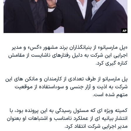
دنبال کنید
مستندها
فرهنگ و زندگی
حقوق شهروندی
انتخابات ریاست جمهوری آمریکا ۲۰۲۴
اقتصادی
حمله جمهوری اسلامی به اسرائیل
رمز مهسا
علم و فناوری
زبانهای مختلف
«پل مارسیانو» از بنیانگذاران برند مشهور «گس» و مدیر
اسرائیل در جنگ
ورزش زنان در ایران
اجرایی این شرکت به دلیل رفتارهای ناشایست از مقامش
گالری عکس
اعتراضات زن، زندگی، آزادی
کناره گیری کرد.
آرشیو پخش زنده
مجموعه مستندهای دادخواهی
پل مارسیانو از طرف تعدادی از کارمندان و مانکن های این
تریبونال مردمی آبان ۹۸
شرکت به اذیت و آزار جنسی و سوءاستفاده از موقعیت
دادگاه حمید نوری
متهم شده است.
چهل سال گروگان‌گیری
کمیته ویژه ای که مسئول رسیدگی به این پرونده بود، با
قانون شفافیت دارائی کادر رهبری ایران
انتشار بیانیه ای از عملکرد نامناسب و اشتباهات او بعنوان
اعتراضات مردمی آبان ۹۸
مدیر اجرایی شرکت انتقاد کرد.