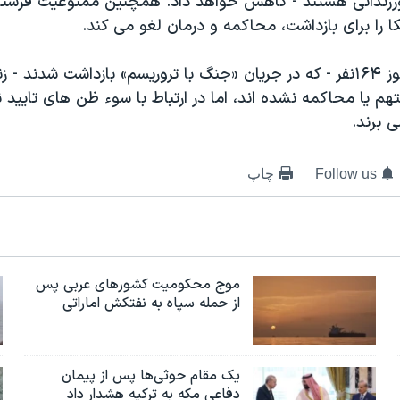
وززندانی هستند - کاهش خواهد داد. همچنین ممنوعیت فرست
کا را برای بازداشت، محاکمه و درمان لغو می کند.
در گوانتانامو هنوز ۱۶۴نفر - که در جریان «جنگ با تروریسم» بازداشت شدند
متهم یا محاکمه نشده اند، اما در ارتباط با سوء ظن های تایی
 برند.
Follow us
چاپ
موج محکومیت کشورهای عربی پس
از حمله سپاه به نفتکش اماراتی
یک مقام حوثی‌ها پس از پیمان
دفاعی مکه به ترکیه هشدار داد