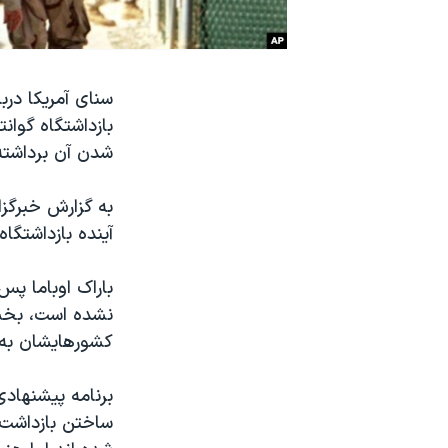
نرگس محمدی برنده جایزه نوبل صلح
همایش محافظه‌کاران آمریکا «سی‌پک»
سنای آمریکا درب
صفحه‌های ویژه
بازداشتگاه گوا
سفر پرزیدنت ترامپ به چین
شدن آن برداشته
به گزارش خبرگزا
آینده بازداشتگاه
باراک اوباما پس
نشده است، بخشی
کشورهایشان به 
ساختن بازداشت شد