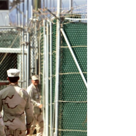
مستندها
فرهنگ و زندگی
حقوق شهروندی
انتخابات ریاست جمهوری آمریکا ۲۰۲۴
اقتصادی
حمله جمهوری اسلامی به اسرائیل
رمز مهسا
علم و فناوری
اسرائیل در جنگ
ورزش زنان در ایران
گالری عکس
اعتراضات زن، زندگی، آزادی
آرشیو پخش زنده
مجموعه مستندهای دادخواهی
تریبونال مردمی آبان ۹۸
دادگاه حمید نوری
چهل سال گروگان‌گیری
قانون شفافیت دارائی کادر رهبری ایران
اعتراضات مردمی آبان ۹۸
اسرائیل در جنگ