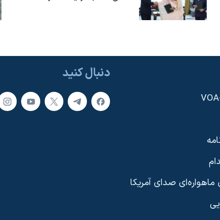
دنبال کنید
امه
ام
ماهواره‌ای صدای آمریکا
یی