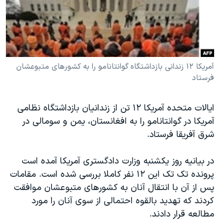
دنبال کنید
مستندها
فرهنگ و زندگی
حقوق شهروندی
انتخابات ریاست جمهوری آمریکا ۲۰۲۴
اقتصادی
حمله جمهوری اسلامی به اسرائیل
رمز مهسا
علم و فناوری
آمریکا ۱۲ زندانی بازداشتگاه گوانتانامو را به کشورهای متبوعشان
زبانهای مختلف
فرستاد
اسرائیل در جنگ
ورزش زنان در ایران
گالری عکس
اعتراضات زن، زندگی، آزادی
ایالات متحده آمریکا ۱۲ تن از زندانیان بازداشتگاه نظامی
آرشیو پخش زنده
مجموعه مستندهای دادخواهی
آمریکا در گوانتانامو را به افغانستان، یمن و سومالی در
شرق آفریقا فرستاد.
تریبونال مردمی آبان ۹۸
دادگاه حمید نوری
در بیانیه روز یکشنبه وزارت دادگستری آمریکا آمده است
چهل سال گروگان‌گیری
پرونده تک تک این ۱۲ نفر کاملا بررسی شده است. مقامات
پس از آن با انتقال آنان به کشورهای متبوعشان موافقت
قانون شفافیت دارائی کادر رهبری ایران
کردند که تهدید بالقوه احتمالی از سوی آنان را مورد
اعتراضات مردمی آبان ۹۸
مطالعه قرار دادند.