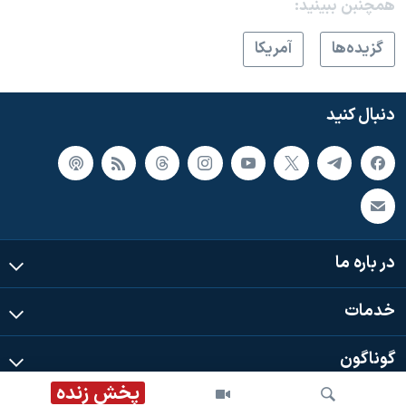
همچنبن ببینید:
گزيده‌ها
آمريکا
دنبال کنید
در باره ما
خدمات
گوناگون
پخش زنده