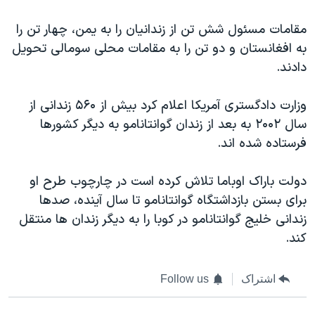
اسرائیل در جنگ
مقامات مسئول شش تن از زندانیان را به یمن، چهار تن را
نرگس محمدی برنده جایزه نوبل صلح
به افغانستان و دو تن را به مقامات محلی سومالی تحویل
همایش محافظه‌کاران آمریکا «سی‌پک»
دادند.
صفحه‌های ویژه
وزارت دادگستری آمریکا اعلام کرد بیش از ۵۶۰ زندانی از
سفر پرزیدنت ترامپ به چین
سال ۲۰۰۲ به بعد از زندان گوانتانامو به دیگر کشورها
فرستاده شده اند.
دولت باراک اوباما تلاش کرده است در چارچوب طرح او
برای بستن بازداشتگاه گوانتانامو تا سال آینده، صدها
زندانی خلیج گوانتانامو در کوبا را به دیگر زندان ها منتقل
کند.
اشتراک
Follow us