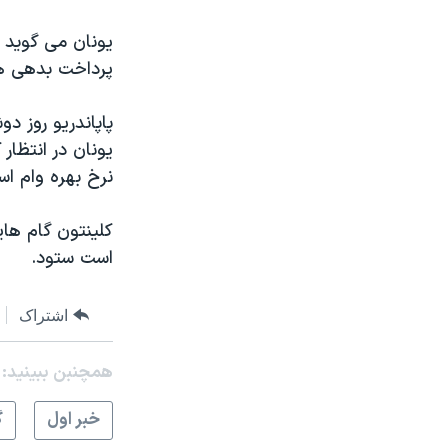
نرگس محمدی برنده جایزه نوبل صلح
یونان می گوید م
همایش محافظه‌کاران آمریکا «سی‌پک»
پرداخت بدهی ها
صفحه‌های ویژه
پاپاندریو روز دو
سفر پرزیدنت ترامپ به چین
یونان در انتظا
نرخ بهره وام اس
کلینتون گام های
است ستود.
اشتراک
همچنبن ببینید:
خبر اول
گ