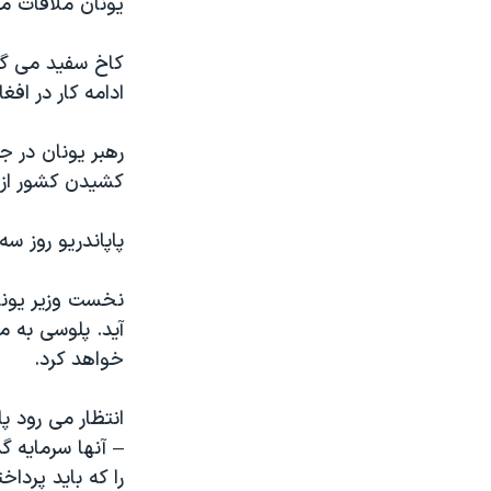
یونان ملاقات می
مستندها
فرهنگ و زندگی
حقوق شهروندی
انتخابات ریاست جمهوری آمریکا ۲۰۲۴
کاخ سفید می گوی
اقتصادی
حمله جمهوری اسلامی به اسرائیل
ادامه کار در ا
رمز مهسا
علم و فناوری
رهبر یونان در 
اسرائیل در جنگ
ورزش زنان در ایران
کشیدن کشور از ی
گالری عکس
اعتراضات زن، زندگی، آزادی
پاپاندریو روز س
آرشیو پخش زنده
مجموعه مستندهای دادخواهی
تریبونال مردمی آبان ۹۸
نخست وزیر یونان
دادگاه حمید نوری
آید. پلوسی به م
خواهد کرد.
چهل سال گروگان‌گیری
قانون شفافیت دارائی کادر رهبری ایران
اعتراضات مردمی آبان ۹۸
– آنها سرمایه گ
را که باید پرداخ
اسرائیل در جنگ