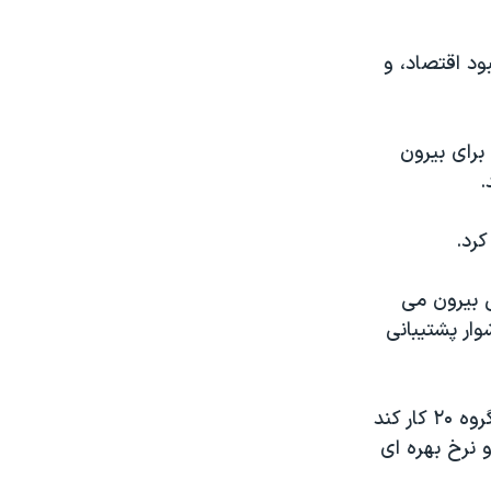
ود اقتصاد، و
رای بیرون
.
کرد.
ی بیرون می
وار پشتیبانی
انتظار می رود پاپاندریو از آقای اوباما درخواست کند برای سرکوب محتکرین با گروه ۲۰ کار کند
و نرخ بهره ای