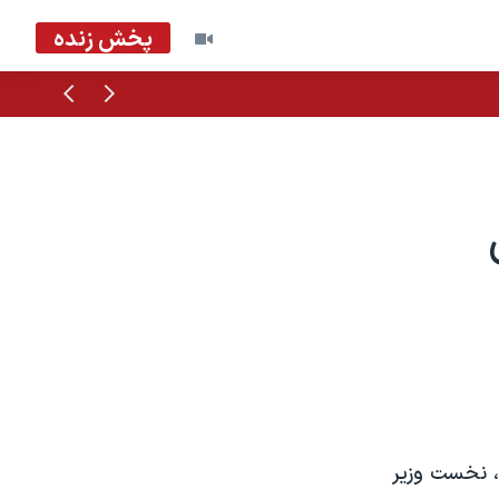
پخش زنده
قبلی
بعدی
و، نخست وزیر