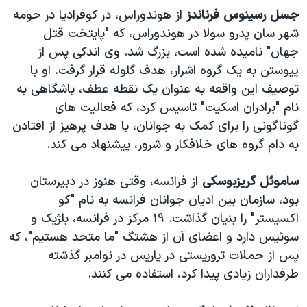
جسل رسینوس فرناندز
از هوندوراس، در کوفرادیا در حومه
شهر سان پدرو سولا در هوندوراس، که "پایتخت قتل
جهان" نامیده شده است، بزرگ شد. وی اندکی پس از
پیوستن به یک گروه اشرار، هدف گلوله قرار گرفت. او با
توصیف این واقعه به عنوان یک نقطه عطف، باشگاهی به
نام "برادران اسکیت" تاسیس کرد، که فعالیت های
گوناگونی را برای کمک به جوانان، با هدف پرهیز از افتادن
به دام گروه های خلافکار و شرور، پیشنهاد می کند.
ساموئل گریزبوسکی
از فرانسه، وقتی هنوز در دبیرستان
بود، سازمان بین ادیان جوانان فرانسه به نام "کو
اکسیستر" را بنیان گذاشت. ۱۹ مرکز در فرانسه، بلژیک و
سوئیس دارد و اعضای آن از هشتگ "ما متحد هستیم"، که
پس از حملات تروریستی در پاریس در نوامبر گذشته
طرفداران زیادی پیدا کرد، استفاده می کنند.