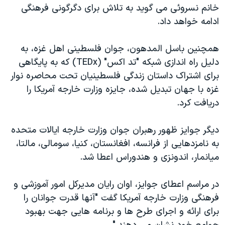
اسرائیل در جنگ
خانم نسروئی می گوید به تلاش برای دگرگونی فرهنگی
ادامه خواهد داد.
نرگس محمدی برنده جایزه نوبل صلح
همایش محافظه‌کاران آمریکا «سی‌پک»
همچنین باسل المدهون، جوان فلسطینی اهل غزه، به
صفحه‌های ویژه
دلیل راه اندازی شبکه "تد اکس" (TEDx) که به پایگاهی
برای اشتراک داستان زندگی فلسطینیان تحت محاصره نوار
سفر پرزیدنت ترامپ به چین
غزه با جهان تبدیل شده، جایزه وزارت خارجه آمریکا را
دریافت کرد.
دیگر جوایز ظهور رهبران جوان وزارت خارجه ایالات متحده
به نامزدهایی از فرانسه، افغانستان، کنیا، سومالی، مالتا،
میانمار، اندونزی و هندوراس اعطا شد.
در مراسم اعطای جوایز، اوان رایان مدیرکل امور آموزشی و
فرهنگی وزارت خارجه آمریکا گفت "آنها قدرت جوانان را
برای ارائه و اجرای طرح ها و برنامه هایی جهت بهبود