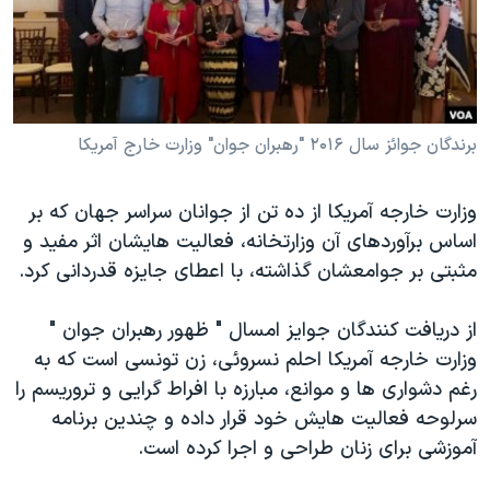
دنبال کنید
مستندها
فرهنگ و زندگی
حقوق شهروندی
انتخابات ریاست جمهوری آمریکا ۲۰۲۴
اقتصادی
حمله جمهوری اسلامی به اسرائیل
رمز مهسا
علم و فناوری
برندگان جوائز سال ۲۰۱۶ "رهبران جوان" وزارت خارج آمریکا
زبانهای مختلف
اسرائیل در جنگ
ورزش زنان در ایران
وزارت خارجه آمریکا از ده تن از جوانان سراسر جهان که بر
گالری عکس
اعتراضات زن، زندگی، آزادی
اساس برآوردهای آن وزارتخانه، فعالیت هایشان اثر مفید و
آرشیو پخش زنده
مجموعه مستندهای دادخواهی
مثبتی بر جوامعشان گذاشته، با اعطای جایزه قدردانی کرد.
تریبونال مردمی آبان ۹۸
از دریافت کنندگان جوایز امسال " ظهور رهبران جوان "
دادگاه حمید نوری
وزارت خارجه آمریکا احلم نسروئی، زن تونسی است که به
چهل سال گروگان‌گیری
رغم دشواری ها و موانع، مبارزه با افراط گرایی و تروریسم را
سرلوحه فعالیت هایش خود قرار داده و چندین برنامه
قانون شفافیت دارائی کادر رهبری ایران
آموزشی برای زنان طراحی و اجرا کرده است.
اعتراضات مردمی آبان ۹۸