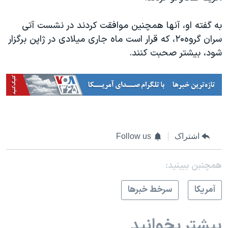
اسرائیل در جنگ
نرگس محمدی برنده جایزه نوبل صلح
به گفته او، آنها همچنین موافقت کردند در نشست آتی
سران گروه۲۰، که قرار است ماه جاری میلادی در ژاپن برگزار
همایش محافظه‌کاران آمریکا «سی‌پک»
شود، بیشتر صحبت کنند.
صفحه‌های ویژه
سفر پرزیدنت ترامپ به چین
اشتراک
Follow us
همچنبن ببینید:
آمريکا
سرخط خبرها
بیشتر بخوانید