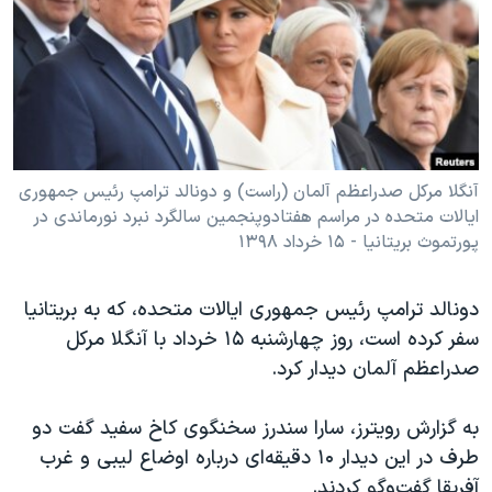
دنبال کنید
مستندها
فرهنگ و زندگی
حقوق شهروندی
انتخابات ریاست جمهوری آمریکا ۲۰۲۴
اقتصادی
حمله جمهوری اسلامی به اسرائیل
رمز مهسا
علم و فناوری
زبانهای مختلف
اسرائیل در جنگ
ورزش زنان در ایران
آنگلا مرکل صدراعظم آلمان (راست) و دونالد ترامپ رئیس جمهوری
ایالات متحده در مراسم هفتادوپنجمین سالگرد نبرد نورماندی در
گالری عکس
اعتراضات زن، زندگی، آزادی
پورتموث بریتانیا - ۱۵ خرداد ۱۳۹۸
آرشیو پخش زنده
مجموعه مستندهای دادخواهی
تریبونال مردمی آبان ۹۸
دونالد ترامپ رئیس جمهوری ایالات متحده، که به بریتانیا
سفر کرده است، روز چهارشنبه ۱۵ خرداد با آنگلا مرکل
دادگاه حمید نوری
صدراعظم آلمان دیدار کرد.
چهل سال گروگان‌گیری
قانون شفافیت دارائی کادر رهبری ایران
به گزارش رویترز، سارا سندرز سخنگوی کاخ سفید گفت دو
طرف در این دیدار ۱۰ دقیقه‌ای درباره اوضاع لیبی و غرب
اعتراضات مردمی آبان ۹۸
آفریقا گفت‌وگو کردند.