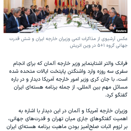
دنبال کنید
مستندها
فرهنگ و زندگی
حقوق شهروندی
انتخابات ریاست جمهوری آمریکا ۲۰۲۴
اقتصادی
حمله جمهوری اسلامی به اسرائیل
رمز مهسا
علم و فناوری
عکس آرشیوی از مذاکرات اتمی وزیران خارجه ایران و شش قدرت
زبانهای مختلف
جهانی گروه ۱+۵ در وین اتریش
اسرائیل در جنگ
ورزش زنان در ایران
گالری عکس
اعتراضات زن، زندگی، آزادی
فرانک والتر اشتاینمایر وزیر خارجه آلمان که برای انجام
آرشیو پخش زنده
مجموعه مستندهای دادخواهی
سفری سه روزه وارد واشنگتن پایتخت ایالات متحده شده
است، با جان کری وزیر امور خارجه آمریکا دیدار و در باره
تریبونال مردمی آبان ۹۸
مسائل مهم بین المللی، از جمله برنامه هسته‌ای ایران
دادگاه حمید نوری
گفتگو کرد.
چهل سال گروگان‌گیری
وزیران خارجه آمریکا و آلمان در این دیدار با اشاره به
قانون شفافیت دارائی کادر رهبری ایران
اهمیت گفتگوهای جاری میان تهران و قدرت‌های جهانی،
اعتراضات مردمی آبان ۹۸
بر لزوم اثبات صلح‌آمیز بودن ماهیت برنامه هسته‌ای ایران