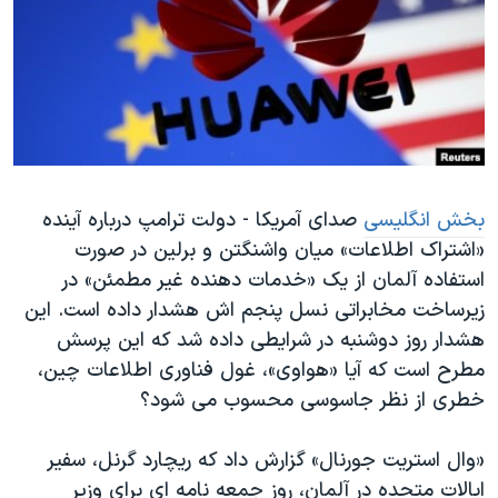
دنبال کنید
مستندها
فرهنگ و زندگی
حقوق شهروندی
انتخابات ریاست جمهوری آمریکا ۲۰۲۴
اقتصادی
حمله جمهوری اسلامی به اسرائیل
رمز مهسا
علم و فناوری
زبانهای مختلف
اسرائیل در جنگ
ورزش زنان در ایران
بخش انگلیسی
صدای آمریکا - دولت ترامپ درباره آینده
گالری عکس
اعتراضات زن، زندگی، آزادی
«اشتراک اطلاعات» میان واشنگتن و برلین در صورت
آرشیو پخش زنده
مجموعه مستندهای دادخواهی
استفاده آلمان از یک «خدمات دهنده غیر مطمئن» در
تریبونال مردمی آبان ۹۸
زیرساخت مخابراتی نسل پنجم اش هشدار داده است. این
هشدار روز دوشنبه در شرایطی داده شد که این پرسش
دادگاه حمید نوری
مطرح است که آیا «هواوی»، غول فناوری اطلاعات چین،
چهل سال گروگان‌گیری
خطری از نظر جاسوسی محسوب می شود؟
قانون شفافیت دارائی کادر رهبری ایران
«وال استریت جورنال» گزارش داد که ریچارد گرنل، سفیر
اعتراضات مردمی آبان ۹۸
ایالات متحده در آلمان، روز جمعه نامه ای برای وزیر