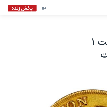
پخش زنده
سکه طلای «جورج واشنگتن» به قیمت ۱