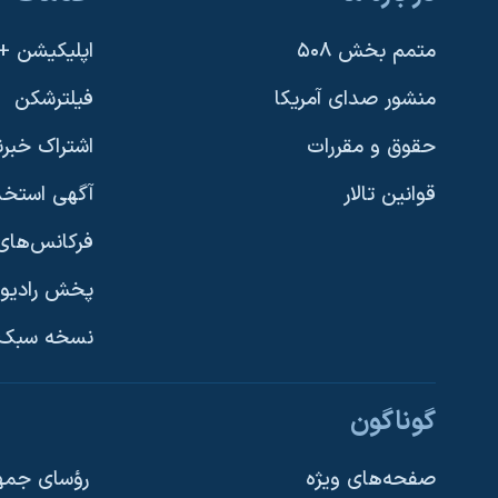
متمم بخش ۵۰۸
اپلیکیشن +VOA
منشور صدای آمریکا
فیلترشکن
حقوق و مقررات
اشتراک خبرن
قوانین تالار
آگهی استخد
فرکانس‌های 
پخش رادیو
یادگیری زبان انگلیسی
نسخه سبک 
دنبال کنید
گوناگون
صفحه‌های ویژه
رؤسای جمهو