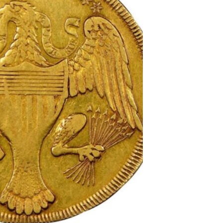
مستندها
فرهنگ و زندگی
حقوق شهروندی
انتخابات ریاست جمهوری آمریکا ۲۰۲۴
اقتصادی
حمله جمهوری اسلامی به اسرائیل
رمز مهسا
علم و فناوری
اسرائیل در جنگ
ورزش زنان در ایران
گالری عکس
اعتراضات زن، زندگی، آزادی
آرشیو پخش زنده
مجموعه مستندهای دادخواهی
تریبونال مردمی آبان ۹۸
دادگاه حمید نوری
چهل سال گروگان‌گیری
قانون شفافیت دارائی کادر رهبری ایران
اعتراضات مردمی آبان ۹۸
اسرائیل در جنگ