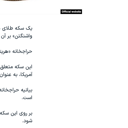
نرگس محمدی برنده جایزه نوبل صلح
همایش محافظه‌کاران آمریکا «سی‌پک»
یک سکه طلای م
صفحه‌های ویژه
واشنگتن» بر آن حک شده، به قیمت ۱ می
سفر پرزیدنت ترامپ به چین
حراجخانه «هریت
آمریکا، به عنوا
بیانیه حراجخانه
است.
بر روی این سکه
شود.