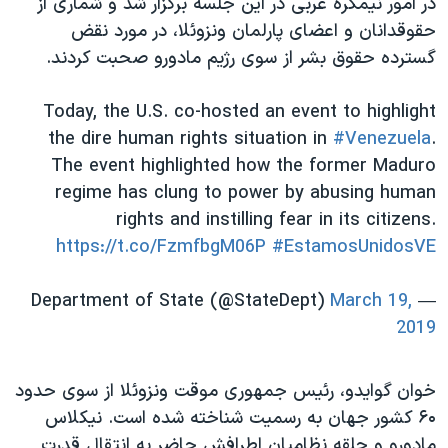
در امور نیمکره غربی در این جلسه برگزار شد و شماری از
اسرائیل در جنگ
حقوقدانان و اعضای پارلمان ونزوئلا، در مورد نقض
نرگس محمدی برنده جایزه نوبل صلح
گسترده حقوق بشر از سوی رژیم مادورو صحبت کردند.
همایش محافظه‌کاران آمریکا «سی‌پک»
Today, the U.S. co-hosted an event to highlight
صفحه‌های ویژه
the dire human rights situation in
#Venezuela
.
سفر پرزیدنت ترامپ به چین
The event highlighted how the former Maduro
regime has clung to power by abusing human
rights and instilling fear in its citizens.
https://t.co/FzmfbgM06P
#EstamosUnidosVE
March 19,
— Department of State (@StateDept)
2019
خوان گوایدو، رئیس جمهوری موقت ونزوئلا از سوی حدود
۶۰ کشور جهان به رسمیت شناخته شده است. نیکلاس
مادورو و حلقه نظامیان اطرافش حاضر به انتقال قدرت