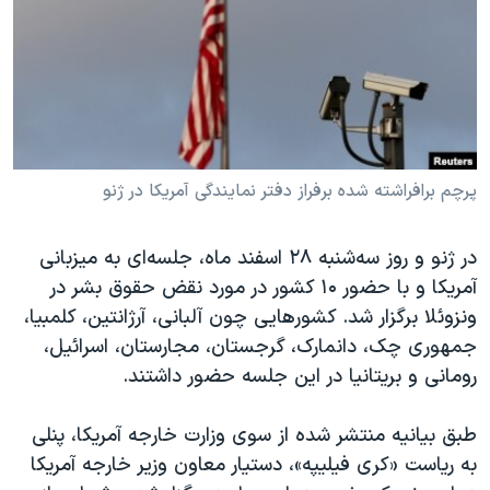
دنبال کنید
مستندها
فرهنگ و زندگی
حقوق شهروندی
انتخابات ریاست جمهوری آمریکا ۲۰۲۴
اقتصادی
حمله جمهوری اسلامی به اسرائیل
رمز مهسا
علم و فناوری
زبانهای مختلف
اسرائیل در جنگ
ورزش زنان در ایران
پرچم برافراشته شده برفراز دفتر نمایندگی آمریکا در ژنو
گالری عکس
اعتراضات زن، زندگی، آزادی
در ژنو و روز سه‌شنبه ۲۸ اسفند ماه، جلسه‌‌ای به میزبانی
آرشیو پخش زنده
مجموعه مستندهای دادخواهی
آمریکا و با حضور ۱۰ کشور در مورد نقض حقوق بشر در
تریبونال مردمی آبان ۹۸
ونزوئلا برگزار شد. کشورهایی چون آلبانی، آرژانتین، کلمبیا،
دادگاه حمید نوری
جمهوری چک، دانمارک، گرجستان، مجارستان، اسرائیل،
رومانی و بریتانیا در این جلسه حضور داشتند.
چهل سال گروگان‌گیری
قانون شفافیت دارائی کادر رهبری ایران
طبق بیانیه منتشر شده از سوی وزارت خارجه آمریکا، پنلی
اعتراضات مردمی آبان ۹۸
به ریاست «کری فیلیپه»، دستیار معاون وزیر خارجه آمریکا