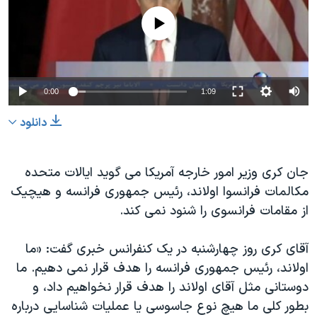
دنبال کنید
مستندها
فرهنگ و زندگی
No media source currently available
حقوق شهروندی
انتخابات ریاست جمهوری آمریکا ۲۰۲۴
اقتصادی
حمله جمهوری اسلامی به اسرائیل
رمز مهسا
علم و فناوری
0:00
1:09
زبانهای مختلف
اسرائیل در جنگ
ورزش زنان در ایران
دانلود
گالری عکس
اعتراضات زن، زندگی، آزادی
آرشیو پخش زنده
مجموعه مستندهای دادخواهی
جان کری وزیر امور خارجه آمریکا می گوید ایالات متحده
مکالمات فرانسوا اولاند، رئیس جمهوری فرانسه و هیچیک
تریبونال مردمی آبان ۹۸
از مقامات فرانسوی را شنود نمی کند.
دادگاه حمید نوری
چهل سال گروگان‌گیری
آقای کری روز چهارشنبه در یک کنفرانس خبری گفت: «ما
اولاند، رئیس جمهوری فرانسه را هدف قرار نمی دهیم. ما
قانون شفافیت دارائی کادر رهبری ایران
دوستانی مثل آقای اولاند را هدف قرار نخواهیم داد، و
اعتراضات مردمی آبان ۹۸
بطور کلی ما هیچ نوع جاسوسی یا عملیات شناسایی درباره