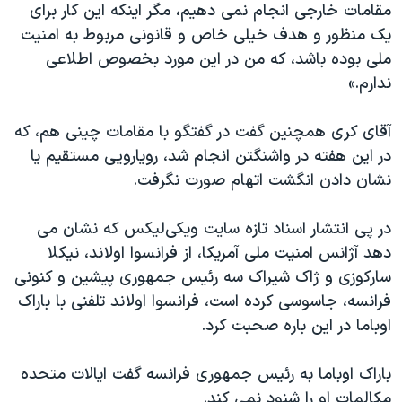
اسرائیل در جنگ
مقامات خارجی انجام نمی دهیم، مگر اینکه این کار برای
یک منظور و هدف خیلی خاص و قانونی مربوط به امنیت
نرگس محمدی برنده جایزه نوبل صلح
ملی بوده باشد، که من در این مورد بخصوص اطلاعی
همایش محافظه‌کاران آمریکا «سی‌پک»
ندارم.»
صفحه‌های ویژه
آقای کری همچنین گفت در گفتگو با مقامات چینی هم، که
سفر پرزیدنت ترامپ به چین
در این هفته در واشنگتن انجام شد، رویارویی مستقیم یا
نشان دادن انگشت اتهام صورت نگرفت.
در پی انتشار اسناد تازه سایت ویکی‌لیکس که نشان می
دهد آژانس امنیت ملی آمریکا، از فرانسوا اولاند، نیکلا
سارکوزی و ژاک شیراک سه رئیس جمهوری پیشین و کنونی
فرانسه، جاسوسی کرده است، فرانسوا اولاند تلفنی با باراک
اوباما در این باره صحبت کرد.
باراک اوباما به رئیس جمهوری فرانسه گفت ایالات متحده
مکالمات او را شنود نمی کند.