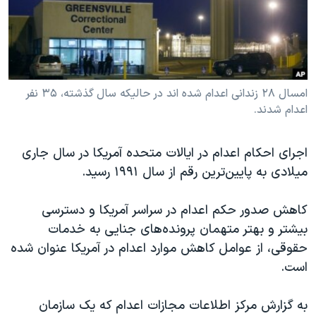
دنبال کنید
مستندها
فرهنگ و زندگی
حقوق شهروندی
انتخابات ریاست جمهوری آمریکا ۲۰۲۴
اقتصادی
حمله جمهوری اسلامی به اسرائیل
رمز مهسا
علم و فناوری
امسال ۲۸ زندانی اعدام شده اند در حالیکه سال گذشته، ۳۵ نفر
زبانهای مختلف
اعدام شدند.
اسرائیل در جنگ
ورزش زنان در ایران
گالری عکس
اعتراضات زن، زندگی، آزادی
اجرای احکام اعدام در ایالات متحده آمریکا در سال جاری
آرشیو پخش زنده
مجموعه مستندهای دادخواهی
میلادی به پایین‌ترین رقم از سال ۱۹۹۱ رسید.
تریبونال مردمی آبان ۹۸
کاهش صدور حکم اعدام در سراسر آمریکا و دسترسی
دادگاه حمید نوری
بیشتر و بهتر متهمان پرونده‌های جنایی به خدمات
چهل سال گروگان‌گیری
حقوقی، از عوامل کاهش موارد اعدام در آمریکا عنوان شده
است.
قانون شفافیت دارائی کادر رهبری ایران
اعتراضات مردمی آبان ۹۸
به گزارش مرکز اطلاعات مجازات اعدام که یک سازمان