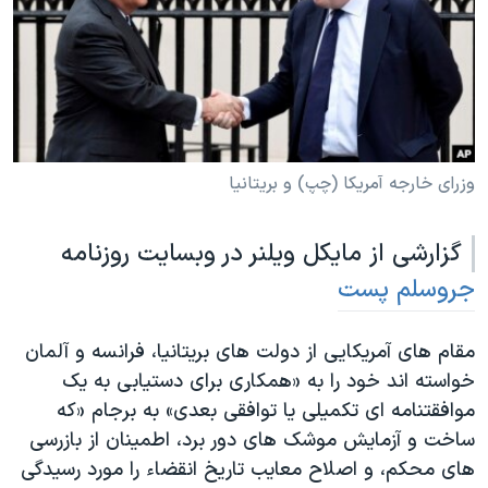
دنبال کنید
مستندها
فرهنگ و زندگی
حقوق شهروندی
انتخابات ریاست جمهوری آمریکا ۲۰۲۴
اقتصادی
حمله جمهوری اسلامی به اسرائیل
رمز مهسا
علم و فناوری
زبانهای مختلف
اسرائیل در جنگ
ورزش زنان در ایران
وزرای خارجه آمریکا (چپ) و بریتانیا
گالری عکس
اعتراضات زن، زندگی، آزادی
گزارشی از مایکل ویلنر در وبسایت روزنامه
آرشیو پخش زنده
مجموعه مستندهای دادخواهی
جروسلم پست
تریبونال مردمی آبان ۹۸
دادگاه حمید نوری
مقام های آمریکایی از دولت های بریتانیا، فرانسه و آلمان
چهل سال گروگان‌گیری
خواسته اند خود را به «همکاری برای دستیابی به یک
موافقتنامه ای تکمیلی یا توافقی بعدی» به برجام «که
قانون شفافیت دارائی کادر رهبری ایران
ساخت و آزمایش موشک های دور برد، اطمینان از بازرسی
اعتراضات مردمی آبان ۹۸
های محکم، و اصلاح معایب تاریخ انقضاء را مورد رسیدگی