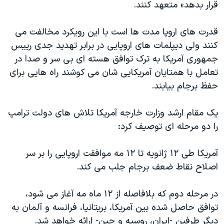
اسرائیل در جنگ
قرار بدهد» متعهد کنند.
نرگس محمدی برنده جایزه نوبل صلح
قدرت های اروپا مدت ها است با این رویکرد مخالفت می
همایش محافظه‌کاران آمریکا «سی‌پک»
کنند ولی دیپلمات های اروپایی در برابر تهدید جدی رییس
صفحه‌های ویژه
جمهوری آمریکا به ترک توافق هسته ای بی سر و صدا در
تعامل با همتایان آمریکایی شان می کوشند راه هایی برای
سفر پرزیدنت ترامپ به چین
حفظ برجام بیابند.
یک مقام ارشد وزارت خارجه آمریکا تلاش های دولت ترامپ
را دو مرحله ای توصیف کرد:
آمریکا طی ۱۲ ژانویه تا ۱۲ مه موافقت اروپایی را بر سر
اصلاح نقاط ضعف برجام جلب می کند.
در مرحله دوم که بلافاصله از ۱۲ ماه مه آغاز می شود،
توافق حاصل شده بین آمریکا، بریتانیا، فرانسه و آلمان به
دیگر طرفین -ایران، روسیه و چین- ارائه خواهد شد.