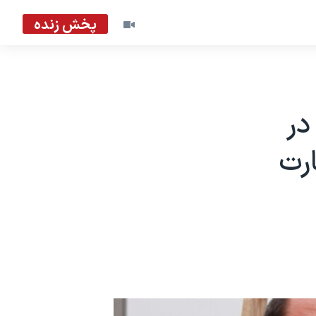
پخش زنده
در
ارت