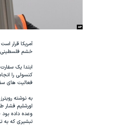
نرگس محمدی برنده جایزه نوبل صلح
همایش محافظه‌کاران آمریکا «سی‌پک»
صفحه‌های ویژه
سفر پرزیدنت ترامپ به چین
خشم فلسطینی ه
ابتدا یک سفارت
کنسولی را انجام
فعالیت های سفار
به نوشته رویترز
اورشلیم فشار طو
وعده داده بود 
تبشیری که به تر