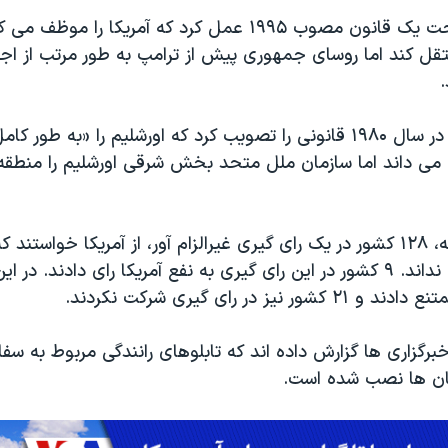
دونالد ترامپ تحت یک قانون مصوب ۱۹۹۵ عمل کرد که آمریکا ر
نتقل کند اما روسای جمهوری پیش از ترامپ به طور مرتب از ا
پارلمان اسرائیل در سال ۱۹۸۰ قانونی را تصویب کرد که اورشلیم را «به طو
 می داند اما سازمان ملل متحد بخش شرقی اورشلیم را منطقه
در دسامبر گذشته، ۱۲۸ کشور در یک رای گیری غیرالزام آور، از آمریکا خواستند
پایتخت اسرائیل نداند. ۹ کشور در این رای گیری به نفع آمریکا رای دادند. د
رگزاری ها گزارش داده اند که تابلوهای رانندگی مربوط به سفار
بان ها نصب شده است.