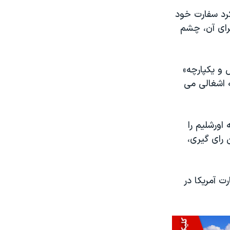
ا موظف می کرد سفارت خود
جرای آن، چشم
ر کامل و یکپارچه»
 اشغالی می
 که اورشلیم را
ر این رای گیری،
ت آمریکا در