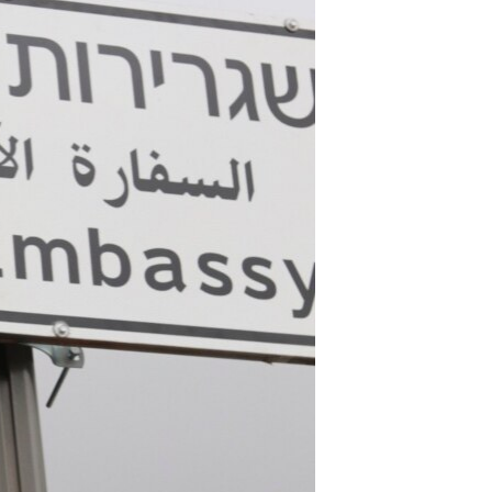
مستندها
فرهنگ و زندگی
حقوق شهروندی
انتخابات ریاست جمهوری آمریکا ۲۰۲۴
اقتصادی
حمله جمهوری اسلامی به اسرائیل
رمز مهسا
علم و فناوری
اسرائیل در جنگ
ورزش زنان در ایران
گالری عکس
اعتراضات زن، زندگی، آزادی
آرشیو پخش زنده
مجموعه مستندهای دادخواهی
تریبونال مردمی آبان ۹۸
دادگاه حمید نوری
چهل سال گروگان‌گیری
قانون شفافیت دارائی کادر رهبری ایران
اعتراضات مردمی آبان ۹۸
اسرائیل در جنگ