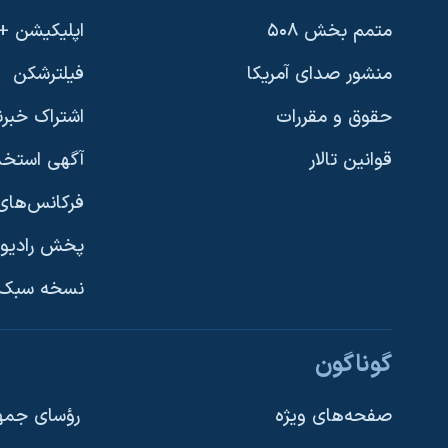
متمم بخش ۵۰۸
اپلیکیشن +VOA
منشور صدای آمریکا
فیلترشکن
حقوق و مقررات
اشتراک خبرن
قوانین تالار
آگهی استخد
فرکانس‌های 
پخش رادیو
یادگیری زبان انگلیسی
نسخه سبک 
دنبال کنید
گوناگون
صفحه‌های ویژه
رؤسای جمهو