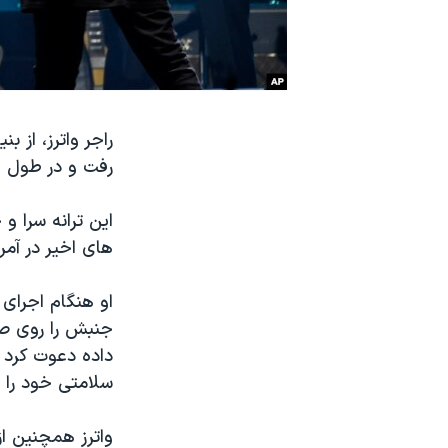
نرگس محمدی برنده جایزه نوبل صلح
همایش محافظه‌کاران آمریکا «سی‌پک»
صفحه‌های ویژه
سفر پرزیدنت ترامپ به چین
راجر واترز، از ب
رفت و در طول ا
های اخیر در آم
او هنگام اجرای 
جنبش را روی صف
داده دعوت کرد ت
سلامتی خود را 
واترز همچنین از