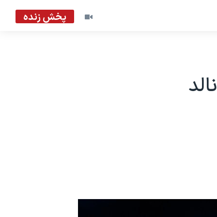
پخش زنده
الد