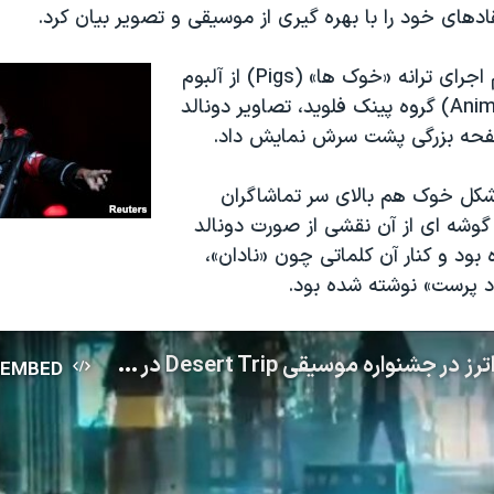
تقادهای خود را با بهره گیری از موسیقی و تصویر بیان کرد.
راجر واترز هنگام اجرای ترانه «خوک ها» (Pigs) از آلبوم
«حیوانات» (Animals) گروه پینک فلوید، تصاویر دونالد
صفحه بزرگی پشت سرش نمایش داد.
 شکل خوک هم بالای سر تماشاگران
 گوشه ای از آن نقشی از صورت دونالد
ود و کنار آن کلماتی چون «نادان»،
اد پرست» نوشته شده بود.
اجرای راجر واترز در جشنواره موسیقی Desert Trip در کالیفرنیا
EMBED