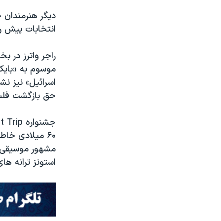
دیگر هنرمندان 
انتخابات پیش ر
راجر واترز در ب
موسوم به «بایک
اسرائیل» نیز نش
حق بازگشت فلسط
جشنواره
t Trip
۶۰ میلادی خا
مشهور موسیقی آ
استونز ترانه های