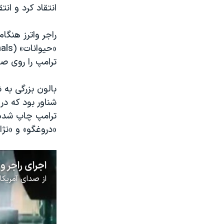
انتقاد کرد و ان
ترامپ را روی 
بالون بزرگی به
شناور بود که در
ترامپ چاپ شده ب
«دروغگو» و «نژ
از
صدای آمریکا