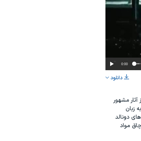
0:00
دانلود
اشتراک
 دیگر در دیوار» از آلبوم دیوار (The Wall) که از آثار مشهور
 زبان
های دونالد
چاق مواد
عرض
px