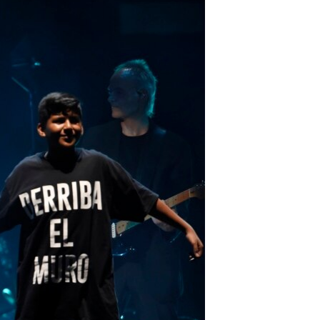
مستندها
فرهنگ و زندگی
حقوق شهروندی
انتخابات ریاست جمهوری آمریکا ۲۰۲۴
اقتصادی
حمله جمهوری اسلامی به اسرائیل
رمز مهسا
علم و فناوری
اسرائیل در جنگ
ورزش زنان در ایران
گالری عکس
اعتراضات زن، زندگی، آزادی
آرشیو پخش زنده
مجموعه مستندهای دادخواهی
تریبونال مردمی آبان ۹۸
دادگاه حمید نوری
چهل سال گروگان‌گیری
قانون شفافیت دارائی کادر رهبری ایران
اعتراضات مردمی آبان ۹۸
اسرائیل در جنگ