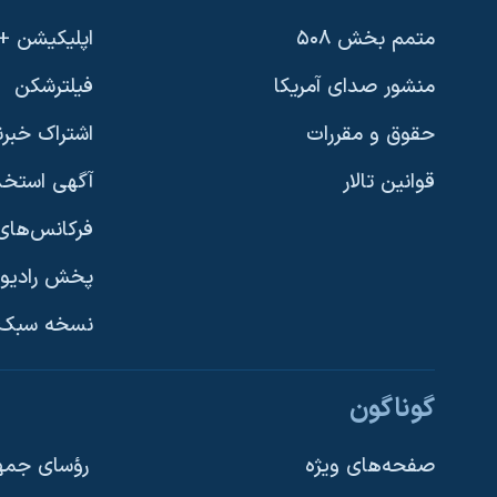
متمم بخش ۵۰۸
اپلیکیشن +VOA
منشور صدای آمریکا
فیلترشکن
حقوق و مقررات
اشتراک خبرن
قوانین تالار
آگهی استخد
فرکانس‌های 
پخش رادیو
یادگیری زبان انگلیسی
نسخه سبک 
دنبال کنید
گوناگون
صفحه‌های ویژه
رؤسای جمهو