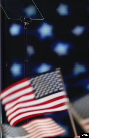
مستندها
فرهنگ و زندگی
حقوق شهروندی
انتخابات ریاست جمهوری آمریکا ۲۰۲۴
اقتصادی
حمله جمهوری اسلامی به اسرائیل
رمز مهسا
علم و فناوری
اسرائیل در جنگ
ورزش زنان در ایران
گالری عکس
اعتراضات زن، زندگی، آزادی
آرشیو پخش زنده
مجموعه مستندهای دادخواهی
تریبونال مردمی آبان ۹۸
دادگاه حمید نوری
چهل سال گروگان‌گیری
قانون شفافیت دارائی کادر رهبری ایران
اعتراضات مردمی آبان ۹۸
اسرائیل در جنگ