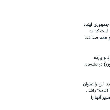
 جمهوری آینده
 است که به
 و عدم صداقت
و یازده
تون) در نشست
د این را عنوان
ننده" باشد،
یر آنها را