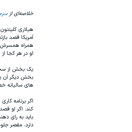
نرگس محمدی برنده جایزه نوبل صلح
خلاصه‌ای از
سرمق
همایش محافظه‌کاران آمریکا «سی‌پک»
هیلاری کلینتون
صفحه‌های ویژه
آمریکا قصد باز
سفر پرزیدنت ترامپ به چین
همراه همسرش با
او در هر کجا از
یک بخش از سخنر
بخش دیگر آن بر
های سالیانه خط
اگر برنامه کاری
کند. اگر او قص
باید به رای دهن
دارد. مقصر جلو