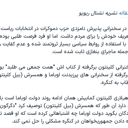
اله
نشریه نشنال ریویو
 در سخنرانی پذیرش نامزدی حزب دموکرات در انتخابات ریاست
تعریف خودش را برای مردم داشت. اما او فرد فرصت طلبی بوده
 استفاده از روابط سیاسی بسیار ثروتمند شده و عدم کفایت
 جمله ماجرای بنغازی ثابت شده است.
انی کلینتون برگرفته از کتاب اش "همت جمعی می طلبد" بود 
گرفته از سخنرانی های پرزیدنت اوباما و همسرش (بیل کلین
اب به کنگره.
 هیلاری کلینتون کمابیش همان ادامه روند دولت اوباما است بای
د دارد آن طور که همسرش (بیل کلینتون) توصیف کرد "دگرگون ک
دگان بگوید دولت اوباما چه اشتباهاتی کرده است که او قصد تغی
ه دادن جمهوریخواهان در کنگره مشکلی را حل نمی کند.