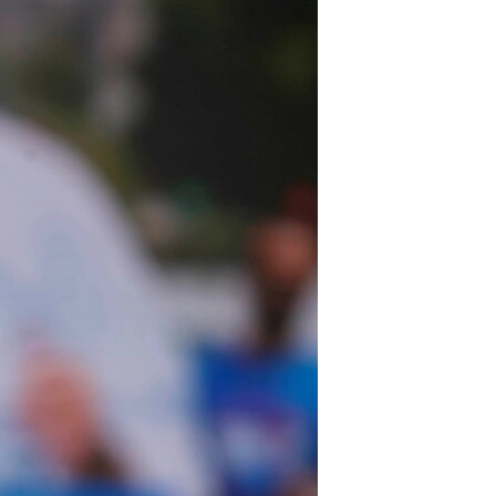
مستندها
فرهنگ و زندگی
حقوق شهروندی
انتخابات ریاست جمهوری آمریکا ۲۰۲۴
اقتصادی
حمله جمهوری اسلامی به اسرائیل
رمز مهسا
علم و فناوری
اسرائیل در جنگ
ورزش زنان در ایران
گالری عکس
اعتراضات زن، زندگی، آزادی
آرشیو پخش زنده
مجموعه مستندهای دادخواهی
تریبونال مردمی آبان ۹۸
دادگاه حمید نوری
چهل سال گروگان‌گیری
قانون شفافیت دارائی کادر رهبری ایران
اعتراضات مردمی آبان ۹۸
اسرائیل در جنگ