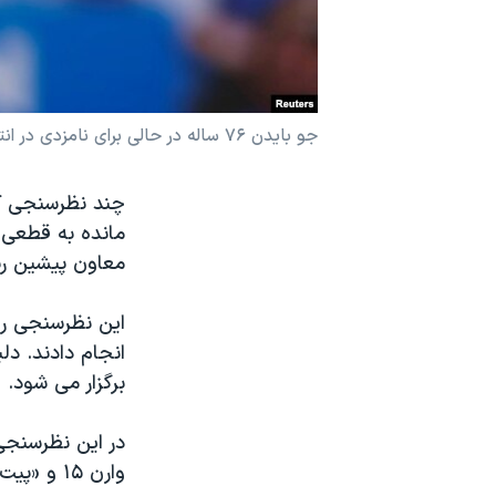
نرگس محمدی برنده جایزه نوبل صلح
همایش محافظه‌کاران آمریکا «سی‌پک»
صفحه‌های ویژه
جو بایدن ۷۶ ساله در حالی برای نامزدی در انتخابات اعلام آمادگی کرده که هشت سال معاون باراک اوباما بود.
سفر پرزیدنت ترامپ به چین
چند نظرسنجی که
معاون پیشین ری
این نظرسنجی را 
انجام دادند. د
برگزار می شود.
وارن ۱۵ و «پیت بودِجِج» شهردار «ساوت بِند» در ایالت ایندیانا ۱۴ درصد آرا را کسب کردند.