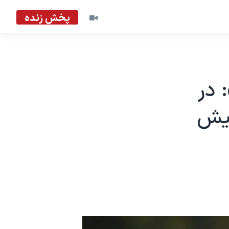
پخش زنده
 در
پیش