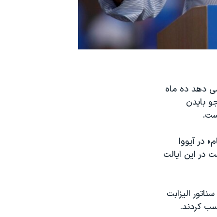
ی دهد ده ماه
دن نامزد دموکرات‌ها برای انتخابات ریاست جمهوری ۲۰۲۰، جو بایدن
ست.
» در آیووا
 در این ایالت
جی بعد از بایدن که ۲۴ درصد رای آورده، سناتور برنی سندرز ۱۶ و سناتور الیزابت