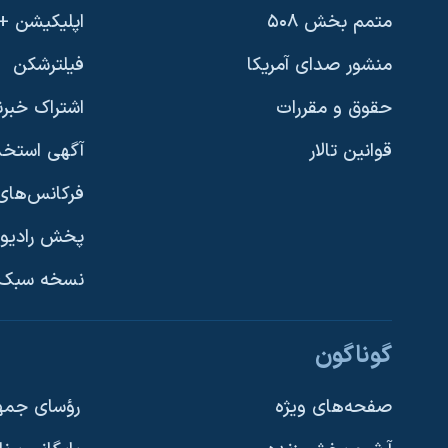
متمم بخش ۵۰۸
اپلیکیشن +VOA
منشور صدای آمریکا
فیلترشکن
حقوق و مقررات
اشتراک خبرن
قوانین تالار
آگهی استخد
فرکانس‌های 
پخش رادیو
یادگیری زبان انگلیسی
نسخه سبک 
دنبال کنید
گوناگون
صفحه‌های ویژه
رؤسای جمهو