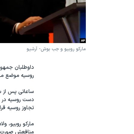
نرگس محمدی برنده جایزه نوبل صلح
همایش محافظه‌کاران آمریکا «سی‌پک»
صفحه‌های ویژه
سفر پرزیدنت ترامپ به چین
مارکو روبیو و جب بوش- آرشیو
داوطلبان جمهوری
روسیه موضع محک
ساعاتی پس از س
دست روسیه در س
تجاوز روسیه قرا
مارکو روبیو، ول
منافعش صورت م