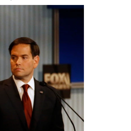
مستندها
فرهنگ و زندگی
حقوق شهروندی
انتخابات ریاست جمهوری آمریکا ۲۰۲۴
اقتصادی
حمله جمهوری اسلامی به اسرائیل
رمز مهسا
علم و فناوری
اسرائیل در جنگ
ورزش زنان در ایران
گالری عکس
اعتراضات زن، زندگی، آزادی
آرشیو پخش زنده
مجموعه مستندهای دادخواهی
تریبونال مردمی آبان ۹۸
دادگاه حمید نوری
چهل سال گروگان‌گیری
قانون شفافیت دارائی کادر رهبری ایران
اعتراضات مردمی آبان ۹۸
اسرائیل در جنگ