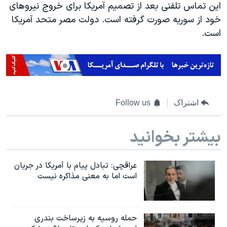
اسرائیل در جنگ
این تماس تلفنی بعد از تصمیم آمریکا برای خروج نیروهای
خود از سوریه صورت گرفته است. دولت مصر متحد آمریکا
نرگس محمدی برنده جایزه نوبل صلح
است.
همایش محافظه‌کاران آمریکا «سی‌پک»
صفحه‌های ویژه
سفر پرزیدنت ترامپ به چین
اشتراک
Follow us
بیشتر بخوانید
عراقچی: تبادل پیام با آمریکا در جریان
است اما به معنی مذاکره نیست
حمله روسیه به زیرساخت بندری