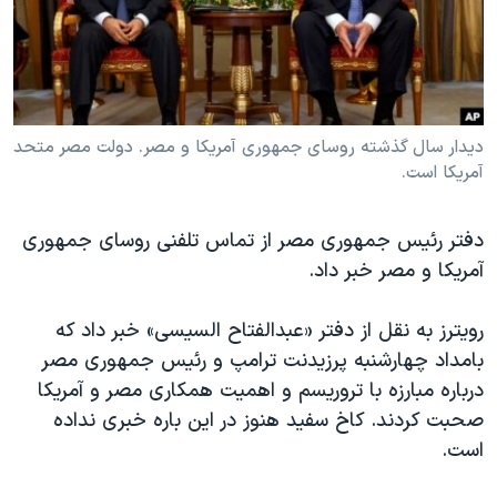
دنبال کنید
مستندها
فرهنگ و زندگی
حقوق شهروندی
انتخابات ریاست جمهوری آمریکا ۲۰۲۴
اقتصادی
حمله جمهوری اسلامی به اسرائیل
رمز مهسا
علم و فناوری
دیدار سال گذشته روسای جمهوری آمریکا و مصر. دولت مصر متحد
زبانهای مختلف
آمریکا است.
اسرائیل در جنگ
ورزش زنان در ایران
گالری عکس
اعتراضات زن، زندگی، آزادی
دفتر رئیس جمهوری مصر از تماس تلفنی روسای جمهوری
آرشیو پخش زنده
مجموعه مستندهای دادخواهی
آمریکا و مصر خبر داد.
تریبونال مردمی آبان ۹۸
رویترز به نقل از دفتر «عبدالفتاح السیسی» خبر داد که
دادگاه حمید نوری
بامداد چهارشنبه پرزیدنت ترامپ و رئیس جمهوری مصر
چهل سال گروگان‌گیری
درباره مبارزه با تروریسم و اهمیت همکاری مصر و آمریکا
صحبت کردند. کاخ سفید هنوز در این باره خبری نداده
قانون شفافیت دارائی کادر رهبری ایران
است.
اعتراضات مردمی آبان ۹۸