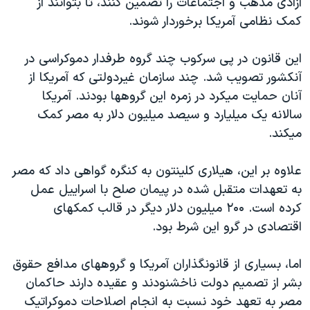
آزادی مذهب و اجتماعات را تضمين کنند، تا بتوانند از
اسرائیل در جنگ
کمک نظامی آمريکا برخوردار شوند.
نرگس محمدی برنده جایزه نوبل صلح
همایش محافظه‌کاران آمریکا «سی‌پک»
اين قانون در پی سرکوب چند گروه طرفدار دموکراسی در
آنکشور تصويب شد. چند سازمان غيردولتی که آمريکا از
صفحه‌های ویژه
آنان حمايت ميکرد در زمره اين گروهها بودند. آمريکا
سفر پرزیدنت ترامپ به چین
سالانه يک ميليارد و سيصد ميليون دلار به مصر کمک
ميکند.
علاوه بر اين، هيلاری کلينتون به کنگره گواهی داد که مصر
به تعهدات متقبل شده در پيمان صلح با اسراييل عمل
کرده است. ٢۰۰ ميليون دلار ديگر در قالب کمکهای
اقتصادی در گرو اين شرط بود.
اما، بسياری از قانونگذاران آمريکا و گروههای مدافع حقوق
بشر از تصميم دولت ناخشنودند و عقيده دارند حاکمان
مصر به تعهد خود نسبت به انجام اصلاحات دموکراتيک