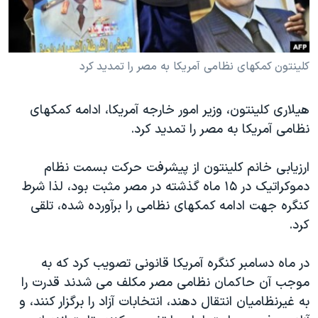
دنبال کنید
مستندها
فرهنگ و زندگی
حقوق شهروندی
انتخابات ریاست جمهوری آمریکا ۲۰۲۴
کلينتون کمکهای نظامی آمريکا به مصر را تمديد کرد
اقتصادی
حمله جمهوری اسلامی به اسرائیل
رمز مهسا
علم و فناوری
زبانهای مختلف
هيلاری کلينتون، وزير امور خارجه آمريکا، ادامه کمکهای
اسرائیل در جنگ
ورزش زنان در ایران
نظامی آمريکا به مصر را تمديد کرد.
گالری عکس
اعتراضات زن، زندگی، آزادی
ارزيابی خانم کلينتون از پيشرفت حرکت بسمت نظام
آرشیو پخش زنده
مجموعه مستندهای دادخواهی
دموکراتيک در ۱۵ ماه گذشته در مصر مثبت بود، لذا شرط
تریبونال مردمی آبان ۹۸
کنگره جهت ادامه کمکهای نظامی را برآورده شده، تلقی
دادگاه حمید نوری
کرد.
چهل سال گروگان‌گیری
در ماه دسامبر کنگره آمريکا قانونی تصويب کرد که به
قانون شفافیت دارائی کادر رهبری ایران
موجب آن حاکمان نظامی مصر مکلف می شدند قدرت را
اعتراضات مردمی آبان ۹۸
به غيرنظاميان انتقال دهند، انتخابات آزاد را برگزار کنند، و