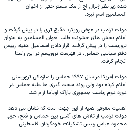
اسرائیل در جنگ
شده زیر نظر ژنرال اچ آر مک مستر حتی از اخوان
نرگس محمدی برنده جایزه نوبل صلح
المسلمین اسم نبرد.
همایش محافظه‌کاران آمریکا «سی‌پک»
دولت ترامپ در عوض رویکرد دقیق تری را در پیش گرفت و
صفحه‌های ویژه
اعلام بخش های خشونت طلب اخوان المسلمین به عنوان
سفر پرزیدنت ترامپ به چین
تروریست را در پیش گرفت. قرار دادن اسماعیل هنیه، رییس
دفتر سیاسی حماس، در فهرست تروریسم در این راستا
انجام گرفت.
دولت آمریکا در سال ۱۹۹۷ حماس را سازمانی تروریستی
اعلام کرده بود ولی روند سخت گیری ها علیه حماس در
دوره دوم ریاست جمهوری باراک اوباما آرام شد.
اهمیت معرفی هنیه از این جهت است که نشان می دهد
دولت ترامپ از تلاش های آشتی بین حماس و فتح، حزب
محمود عباس رییس تشکیلات خودگردان فلسطینی،