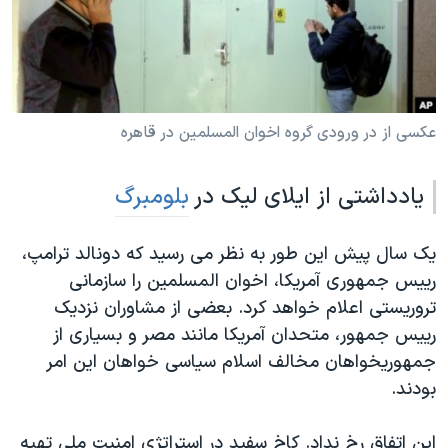
دنبال کنید
مستندها
فرهنگ و زندگی
حقوق شهروندی
انتخابات ریاست جمهوری آمریکا ۲۰۲۴
اقتصادی
حمله جمهوری اسلامی به اسرائیل
رمز مهسا
علم و فناوری
عکسی از در ورودی گروه اخوان المسلمین در قاهره
زبانهای مختلف
اسرائیل در جنگ
ورزش زنان در ایران
یادداشتی از ایلای لیک در
بلومبرگ
گالری عکس
اعتراضات زن، زندگی، آزادی
آرشیو پخش زنده
مجموعه مستندهای دادخواهی
یک سال پیش این طور به نظر می رسید که دونالد ترامپ،
تریبونال مردمی آبان ۹۸
رییس جمهوری آمریکا، اخوان المسلمین را سازمانی
تروریستی اعلام خواهد کرد. بعضی از مشاوران نزدیک
دادگاه حمید نوری
رییس جمهور، متحدان آمریکا مانند مصر و بسیاری از
چهل سال گروگان‌گیری
جمهوریخواهان مخالف اسلام سیاسی خواهان این امر
قانون شفافیت دارائی کادر رهبری ایران
بودند.
اعتراضات مردمی آبان ۹۸
این اتفاق رخ نداد. کاخ سفید در استراتژی امنیت ملی تهیه