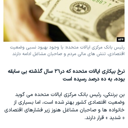
دنبال کنید
مستندها
فرهنگ و زندگی
حقوق شهروندی
انتخابات ریاست جمهوری آمریکا ۲۰۲۴
اقتصادی
حمله جمهوری اسلامی به اسرائیل
رمز مهسا
علم و فناوری
زبانهای مختلف
رئیس بانک مرکزی ایالات متحده: با وجود بهبود نسبی وضعیت
اسرائیل در جنگ
ورزش زنان در ایران
اقتصادی، تنش های مالی مردم و صاحبان مشاغل ادامه دارند
گالری عکس
اعتراضات زن، زندگی، آزادی
آرشیو پخش زنده
مجموعه مستندهای دادخواهی
نرخ بیکاری ایالات متحده که در٢٦ سال گذشته بی سابقه
تریبونال مردمی آبان ۹۸
بوده، به ده درصد رسیده است
دادگاه حمید نوری
بن برننکی، رئیس بانک مرکزی ایالات متحده می گوید
چهل سال گروگان‌گیری
وضعیت اقتصادی کشور بهتر شده است، اما بسیاری از
قانون شفافیت دارائی کادر رهبری ایران
خانواده ها و صاحبان مشاغل هنوز زیر فشارهای اقتصادی
« شدید » قرار دارند.
اعتراضات مردمی آبان ۹۸