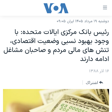
ینکهای
ابل
سترسی
دوشنبه ۱۹ مرداد ۱۴۰۵ ایران ۰۹:۰۵
خانه
هش
رئیس بانک مرکزی ایالات متحده: با
نسخه سبک وب‌سایت
ه
وجود بهبود نسبی وضعیت اقتصادی،
حتوای
موضوع ها
تنش های مالی مردم و صاحبان مشاغل
صلی
برنامه های تلویزیونی
ایران
هش
ادامه دارند
جدول برنامه ها
ه
آمریکا
فحه
۱۶ آذر ۱۳۸۸
صفحه‌های ویژه
جهان
صلی
فرکانس‌های صدای آمریکا
ورزشی
جام جهانی ۲۰۲۶
اشتراک
هش
پخش رادیویی
ه
گزیده‌ها
عملیات خشم حماسی
ستجو
۲۵۰سالگی آمریکا
ویژه برنامه‌ها
یادگیری زبان انگلیسی
ویدیوها
بایگانی برنامه‌های تلویزیونی