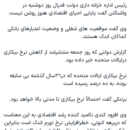
اسرائیل در جنگ
رئیس اداره خزانه داری دولت فدرال روز دوشنبه در
نرگس محمدی برنده جایزه نوبل صلح
واشنگتن گفت پایایی احیای اقتصادی هنوز روشن نیست.
همایش محافظه‌کاران آمریکا «سی‌پک»
وی گفت موقعیت های شغلی و وضعیت اعتبارهای بانکی
صفحه‌های ویژه
کماکان اندک هستند.
سفر پرزیدنت ترامپ به چین
گزارش دولتی که روز جمعه منتشرشد از کاهش نرخ بیکاری
درایالات متحده خبر داده بود.
نرخ بیکاری ایالات متحده که در٢٦سال گذشته بی سابقه
بوده، به ده درصد رسیده است.
برننکی گفت احتمالاً نرخ بیکاری تا مدتی بالا خواهد بود.
وی افزود کندی ناامید کننده رشد اقتصادی به این معناست
که دربرهه کنونی، خطرافزایش نرخ تورم اندک است بنابراین