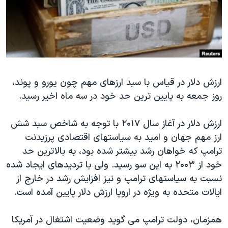
دنبال کنید
مستندها
فرهنگ و زندگی
حقوق شهروندی
انتخابات ریاست جمهوری آمریکا ۲۰۲۴
اقتصادی
حمله جمهوری اسلامی به اسرائیل
رمز مهسا
علم و فناوری
زبانهای مختلف
ارزش دلار در قیاس با سبد ارزهای مهم چون یورو و پوند،
اسرائیل در جنگ
ورزش زنان در ایران
روز جمعه به پایین ترین حد خود در سه ماه اخیر رسید.
گالری عکس
اعتراضات زن، زندگی، آزادی
آرشیو پخش زنده
مجموعه مستندهای دادخواهی
ارزش دلار در آغاز سال ۲۰۱۷ با توجه به شاخص سبد شش
ارز مهم جهان و امید به سیاستهای اقتصادی پرزیدنت
تریبونال مردمی آبان ۹۸
ترامپ که خواهان رشد بیشتر شده بود، به بالاترین حد
دادگاه حمید نوری
خود از ۲۰۰۳ به این سو رسید. ولی با تردیدهای ایجاد شده
چهل سال گروگان‌گیری
نسبت به سیاستهای ترامپ و نیز افزایش رشد در خارج از
ایالات متحده به ویژه در اروپا ارزش دلار پایین آمده است.
قانون شفافیت دارائی کادر رهبری ایران
اعتراضات مردمی آبان ۹۸
همزمان، دولت ترامپ می گوید وضعیت اشتغال در آمریکا