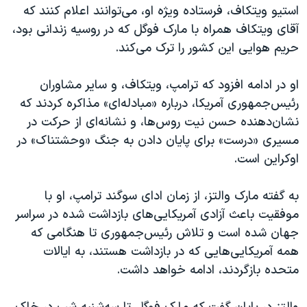
اسرائیل در جنگ
استیو ویتکاف، فرستاده ویژه او، می‌توانند اعلام کنند که
آقای ویتکاف همراه با مارک فوگل که در روسیه زندانی بود،
نرگس محمدی برنده جایزه نوبل صلح
حریم هوایی این کشور را ترک می‌کند.
همایش محافظه‌کاران آمریکا «سی‌پک»
صفحه‌های ویژه
او در ادامه افزود که ترامپ، ویتکاف، و سایر مشاوران
رئیس‌جمهوری آمریکا، درباره «مبادله‌ای» مذاکره کردند که
سفر پرزیدنت ترامپ به چین
نشان‌دهنده حسن نیت روس‌ها، و نشانه‌ای از حرکت در
مسیری «درست» برای پایان دادن به جنگ «وحشتناک» در
اوکراین است.
به گفته مارک والتز، از زمان ادای سوگند ترامپ، او با
موفقیت باعث آزادی آمریکایی‌های بازداشت شده در سراسر
جهان شده است و تلاش رئیس‌جمهوری تا هنگامی که
همه آمریکایی‌هایی که در بازداشت هستند، به ایالات
متحده بازگردند، ادامه خواهد داشت.