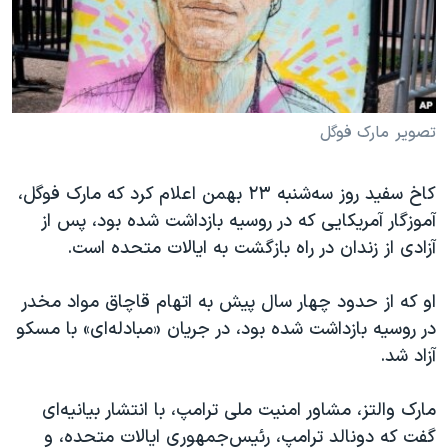
دنبال کنید
مستندها
فرهنگ و زندگی
حقوق شهروندی
انتخابات ریاست جمهوری آمریکا ۲۰۲۴
اقتصادی
حمله جمهوری اسلامی به اسرائیل
رمز مهسا
علم و فناوری
تصویر مارک فوگل
زبانهای مختلف
اسرائیل در جنگ
ورزش زنان در ایران
کاخ سفید روز سه‌شنبه ۲۳ بهمن اعلام کرد که مارک فوگل،
گالری عکس
اعتراضات زن، زندگی، آزادی
آموزگار آمریکایی که در روسیه بازداشت شده بود، پس از
آرشیو پخش زنده
مجموعه مستندهای دادخواهی
آزادی از زندان در راه بازگشت به ایالات متحده است.
تریبونال مردمی آبان ۹۸
او که از حدود چهار سال پیش به اتهام قاچاق مواد مخدر
دادگاه حمید نوری
در روسیه بازداشت شده بود، در جریان «مبادله‌ای» با مسکو
چهل سال گروگان‌گیری
آزاد شد.
قانون شفافیت دارائی کادر رهبری ایران
مارک والتز، مشاور امنیت ملی ترامپ، با انتشار بیانیه‌ای
اعتراضات مردمی آبان ۹۸
گفت که دونالد ترامپ، رئیس‌جمهوری ایالات متحده، و