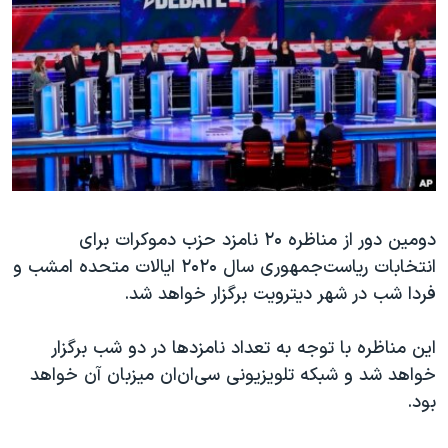
دنبال کنید
مستندها
فرهنگ و زندگی
حقوق شهروندی
انتخابات ریاست جمهوری آمریکا ۲۰۲۴
اقتصادی
حمله جمهوری اسلامی به اسرائیل
رمز مهسا
علم و فناوری
زبانهای مختلف
اسرائیل در جنگ
ورزش زنان در ایران
گالری عکس
اعتراضات زن، زندگی، آزادی
آرشیو پخش زنده
مجموعه مستندهای دادخواهی
دومین دور از مناظره ۲۰ نامزد حزب دموکرات برای
انتخابات ریاست‌جمهوری سال ۲۰۲۰ ایالات متحده امشب و
تریبونال مردمی آبان ۹۸
فردا شب در شهر دیترویت برگزار خواهد شد.
دادگاه حمید نوری
چهل سال گروگان‌گیری
این مناظره با توجه به تعداد نامزدها در دو شب برگزار
خواهد شد و شبکه تلویزیونی سی‌ان‌ان میزبان آن خواهد
قانون شفافیت دارائی کادر رهبری ایران
بود.
اعتراضات مردمی آبان ۹۸