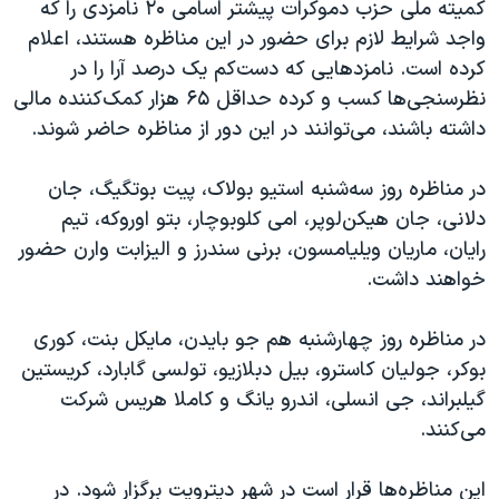
اسرائیل در جنگ
کمیته ملی حزب دموکرات پیشتر اسامی ۲۰ نامزدی را که
واجد شرایط لازم برای حضور در این مناظره هستند، اعلام
نرگس محمدی برنده جایزه نوبل صلح
کرده است. نامزدهایی که دست‌کم یک درصد آرا را در
همایش محافظه‌کاران آمریکا «سی‌پک»
نظرسنجی‌ها کسب و کرده حداقل ۶۵ هزار کمک‌کننده مالی
صفحه‌های ویژه
داشته باشند، می‌توانند در این دور از مناظره حاضر شوند.
سفر پرزیدنت ترامپ به چین
در مناظره روز سه‌شنبه استیو بولاک،‌ پیت بوتگیگ، جان
دلانی، جان هیکن‌لوپر، امی کلوبوچار، بتو اوروکه، تیم
رایان، ماریان ویلیامسون، برنی سندرز و الیزابت وارن حضور
خواهند داشت.
در مناظره روز چهارشنبه هم جو بایدن، مایکل بنت، کوری
بوکر، جولیان کاسترو، بیل دبلازیو، تولسی گابارد، کریستین
گیلبراند، جی انسلی، اندرو یانگ و کاملا هریس شرکت
می‌کنند.
این مناظره‌ها قرار است در شهر دیترویت برگزار شود. در