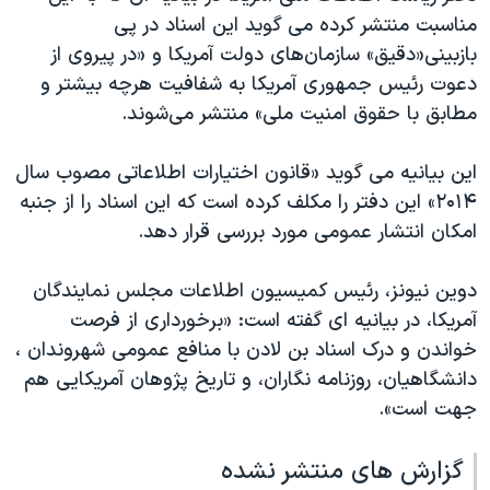
اسرائیل در جنگ
مناسبت منتشر کرده می گوید این اسناد در پی
نرگس محمدی برنده جایزه نوبل صلح
بازبینی«دقیق» سازمان‌های دولت آمریکا و «در پیروی از
دعوت رئیس جمهوری آمریکا به شفافیت هرچه بیشتر و
همایش محافظه‌کاران آمریکا «سی‌پک»
مطابق با حقوق امنیت ملی» منتشر می‌شوند.
صفحه‌های ویژه
سفر پرزیدنت ترامپ به چین
این بیانیه می گوید «قانون اختیارات اطلاعاتی مصوب سال
۲۰۱۴» این دفتر را مکلف کرده است که این اسناد را از جنبه
امکان انتشار عمومی مورد بررسی قرار دهد.
دوین نیونز، رئیس کمیسیون اطلاعات مجلس نمایندگان
آمریکا، در بیانیه ای گفته است: «برخورداری از فرصت
خواندن و درک اسناد بن لادن با منافع عمومی شهروندان ،
دانشگاهیان، روزنامه نگاران، و تاریخ پژوهان آمریکایی هم
جهت است».
گزارش های منتشر نشده