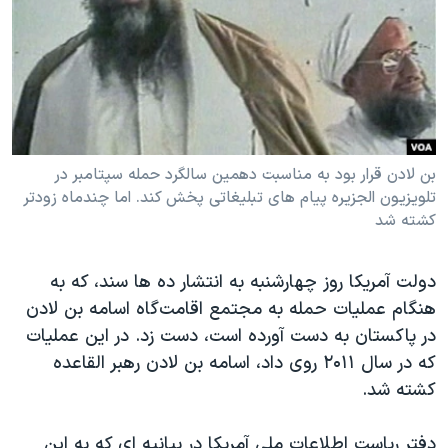
دنبال کنید
مستندها
فرهنگ و زندگی
حقوق شهروندی
انتخابات ریاست جمهوری آمریکا ۲۰۲۴
اقتصادی
حمله جمهوری اسلامی به اسرائیل
رمز مهسا
علم و فناوری
زبانهای مختلف
اسرائیل در جنگ
ورزش زنان در ایران
بن لادن قرار بود به مناسبت دهمین سالگرد حمله سپتامبر در
تلویزیون الجزیره پیام های تبلیغاتی پخش کند. اما چندماه زودتر
گالری عکس
اعتراضات زن، زندگی، آزادی
کشته شد
آرشیو پخش زنده
مجموعه مستندهای دادخواهی
تریبونال مردمی آبان ۹۸
دولت آمریکا روز چهارشنبه به انتشار ده ها سند، که به
هنگام عملیات حمله به مجتمع اقامت‌گاه اسامه بن لادن
دادگاه حمید نوری
در پاکستان به دست آورده است، دست زد. در این عملیات
چهل سال گروگان‌گیری
که در سال ۲۰۱۱ روی داد، اسامه بن لادن رهبر القاعده
قانون شفافیت دارائی کادر رهبری ایران
کشته شد.
اعتراضات مردمی آبان ۹۸
دفتر ریاست اطلاعات ملی آمریکا در بیانیه ای که به این