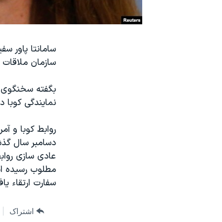
نرگس محمدی برنده جایزه نوبل صلح
همایش محافظه‌کاران آمریکا «سی‌پک»
سامانتا پاور سفی
صفحه‌های ویژه
سازمان ملاقات ک
سفر پرزیدنت ترامپ به چین
بگفته سخنگوی هی
نمایندگی کوبا د
عادی سازی روابط
سفارت ارتقاء یا
اشتراک