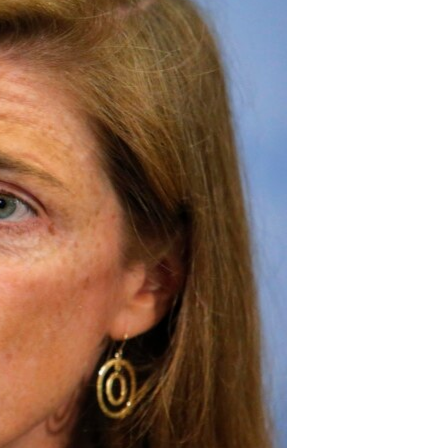
مستندها
فرهنگ و زندگی
حقوق شهروندی
انتخابات ریاست جمهوری آمریکا ۲۰۲۴
اقتصادی
حمله جمهوری اسلامی به اسرائیل
رمز مهسا
علم و فناوری
اسرائیل در جنگ
ورزش زنان در ایران
گالری عکس
اعتراضات زن، زندگی، آزادی
آرشیو پخش زنده
مجموعه مستندهای دادخواهی
تریبونال مردمی آبان ۹۸
دادگاه حمید نوری
چهل سال گروگان‌گیری
قانون شفافیت دارائی کادر رهبری ایران
اعتراضات مردمی آبان ۹۸
اسرائیل در جنگ