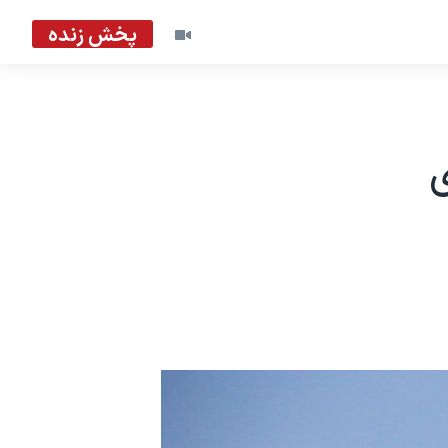
پخش زنده
ی