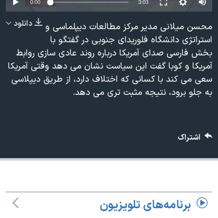
0:00
3:03
دنبال کنید
مستندها
فرهنگ و زندگی
دانلود
محسن میلانی مدیر مرکز مطالعات دیپلماسی و
حقوق شهروندی
انتخابات ریاست جمهوری آمریکا ۲۰۲۴
استراتژی دانشگاه فلوریدای جنوبی در گفتگو با
اقتصادی
حمله جمهوری اسلامی به اسرائیل
بخش فارسی صدای آمریکا درباره روند عادی سازی روابط
رمز مهسا
علم و فناوری
آمریکا و کوبا گفت این سیاست نشان می دهد وقتی آمریکا
زبانهای مختلف
سعی می کند با کسانی که اختلاف دارد، از طریق دیپلاسی
اسرائیل در جنگ
ورزش زنان در ایران
به جلو برود، نتیجه مثبت تری می دهد.
گالری عکس
اعتراضات زن، زندگی، آزادی
آرشیو پخش زنده
مجموعه مستندهای دادخواهی
تریبونال مردمی آبان ۹۸
اشتراک
دادگاه حمید نوری
چهل سال گروگان‌گیری
قانون شفافیت دارائی کادر رهبری ایران
برنامه‌های تلویزیون
اعتراضات مردمی آبان ۹۸