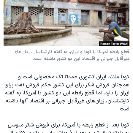
دنبال کنید
مستندها
فرهنگ و زندگی
حقوق شهروندی
انتخابات ریاست جمهوری آمریکا ۲۰۲۴
اقتصادی
حمله جمهوری اسلامی به اسرائیل
رمز مهسا
علم و فناوری
زبانهای مختلف
اسرائیل در جنگ
ورزش زنان در ایران
قطع رابطه آمریکا با کوبا و ایران، به گفته کارشناسان، زیان‌های
غیرقابل جبرانی بر اقتصاد این دو کشور داشته است.
گالری عکس
اعتراضات زن، زندگی، آزادی
آرشیو پخش زنده
مجموعه مستندهای دادخواهی
کوبا مانند ایران کشوری عمدتا تک محصولی است و
تریبونال مردمی آبان ۹۸
همچنان فروش شکر برای این کشور حکم فروش نفت برای
دادگاه حمید نوری
ایران را دارد. اما قطع رابطه این دو کشور با آمریکا، به گفته
کارشناسان، زیان‌های غیرقابل جبرانی بر اقتصاد آنها داشته
چهل سال گروگان‌گیری
است.
قانون شفافیت دارائی کادر رهبری ایران
اعتراضات مردمی آبان ۹۸
کوبا بعد از قطع رابطه با آمریکا، برای فروش شکر متوسل