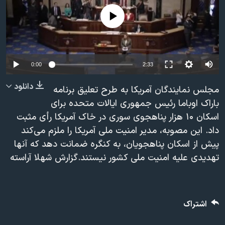
دنبال کنید
مستندها
فرهنگ و زندگی
No media source currently available
حقوق شهروندی
انتخابات ریاست جمهوری آمریکا ۲۰۲۴
اقتصادی
حمله جمهوری اسلامی به اسرائیل
رمز مهسا
علم و فناوری
0:00
2:33
زبانهای مختلف
اسرائیل در جنگ
ورزش زنان در ایران
دانلود
مجلس نمایندگان آمریکا به طرح تعلیق برنامه
گالری عکس
اعتراضات زن، زندگی، آزادی
باراک اوباما رئیس جمهوری ایالات متحده برای
اسکان ۱۰ هزار پناهجوی سوری در خاک آمریکا رأی مثبت
آرشیو پخش زنده
مجموعه مستندهای دادخواهی
داد. این مصوبه، مدیر امنیت ملی آمریکا را ملزم می‌کند
تریبونال مردمی آبان ۹۸
پیش از اسکان پناهجویان، به کنگره ضمانت دهد که آنها
دادگاه حمید نوری
تهدیدی علیه امنیت ملی کشور نیستند.گزارش شهلا آراسته
چهل سال گروگان‌گیری
قانون شفافیت دارائی کادر رهبری ایران
اشتراک
اعتراضات مردمی آبان ۹۸