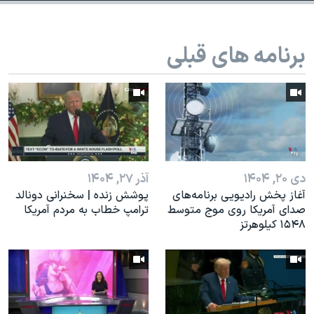
اسرائیل در جنگ
نرگس محمدی برنده جایزه نوبل صلح
برنامه های قبلی
همایش محافظه‌کاران آمریکا «سی‌پک»
صفحه‌های ویژه
سفر پرزیدنت ترامپ به چین
دی ۲۰, ۱۴۰۴
آذر ۲۷, ۱۴۰۴
آغاز پخش رادیویی برنامه‌های
پوشش زنده | سخنرانی دونالد
صدای آمریکا روی موج متوسط
ترامپ خطاب به مردم آمریکا
۱۵۴۸ کیلوهرتز