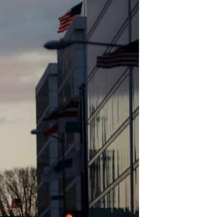
مستندها
فرهنگ و زندگی
حقوق شهروندی
انتخابات ریاست جمهوری آمریکا ۲۰۲۴
اقتصادی
حمله جمهوری اسلامی به اسرائیل
رمز مهسا
علم و فناوری
اسرائیل در جنگ
ورزش زنان در ایران
گالری عکس
اعتراضات زن، زندگی، آزادی
آرشیو پخش زنده
مجموعه مستندهای دادخواهی
تریبونال مردمی آبان ۹۸
دادگاه حمید نوری
چهل سال گروگان‌گیری
قانون شفافیت دارائی کادر رهبری ایران
اعتراضات مردمی آبان ۹۸
اسرائیل در جنگ