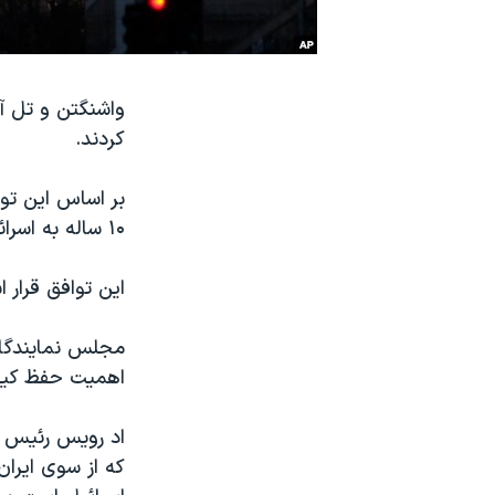
نرگس محمدی برنده جایزه نوبل صلح
همایش محافظه‌کاران آمریکا «سی‌پک»
واشنگتن و تل آو
صفحه‌های ویژه
کردند.
سفر پرزیدنت ترامپ به چین
۱۰ ساله به اسرائیل کمکهای نظامی ارائه می کند.
این توافق قرار 
مجلس نمایندگان 
اهمیت حفظ کیفی
اد رویس رئیس کم
که از سوی ایران