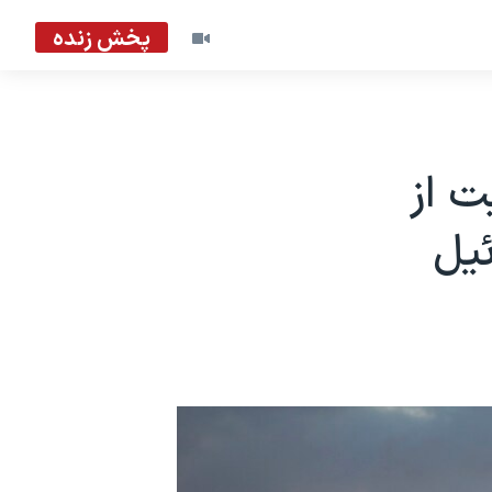
پخش زنده
ت از
ئیل