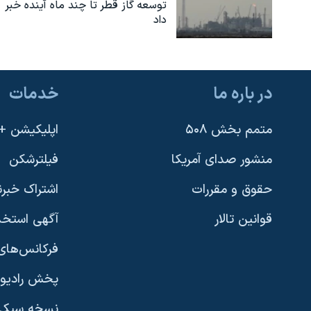
توسعه گاز قطر تا چند ماه آینده خبر
داد
در باره ما
خدمات
متمم بخش ۵۰۸
اپلیکیشن +VOA
منشور صدای آمریکا
فیلترشکن
حقوق و مقررات
اشتراک خبرن
قوانین تالار
آگهی استخد
فرکانس‌های 
پخش رادیو
یادگیری زبان انگلیسی
نسخه سبک 