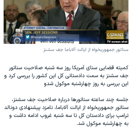
دنبال کنید
مستندها
فرهنگ و زندگی
حقوق شهروندی
انتخابات ریاست جمهوری آمریکا ۲۰۲۴
اقتصادی
حمله جمهوری اسلامی به اسرائیل
رمز مهسا
علم و فناوری
زبانهای مختلف
اسرائیل در جنگ
ورزش زنان در ایران
سناتور جمهوریخواه از ایالت آلاباما جف سشنز
گالری عکس
اعتراضات زن، زندگی، آزادی
کمیته قضایی سنای آمریکا روز سه شنبه صلاحیت سناتور
آرشیو پخش زنده
مجموعه مستندهای دادخواهی
جف سشنز به سمت دادستانی کل این کشور را بررسی کرد و
تریبونال مردمی آبان ۹۸
این بررسی به روز چهارشنبه موکول شدو
دادگاه حمید نوری
جلسه چند ساعته سناتورها درباره صلاحیت جف سشنز،
چهل سال گروگان‌گیری
سناتور جمهوریخواه از ایالت آلاباما، نامزد پیشنهادی دونالد
قانون شفافیت دارائی کادر رهبری ایران
ترامپ برای دادستان کل تا سه شنبه غروب ادامه داشت و
به چهارشنبه موکول شد.
اعتراضات مردمی آبان ۹۸