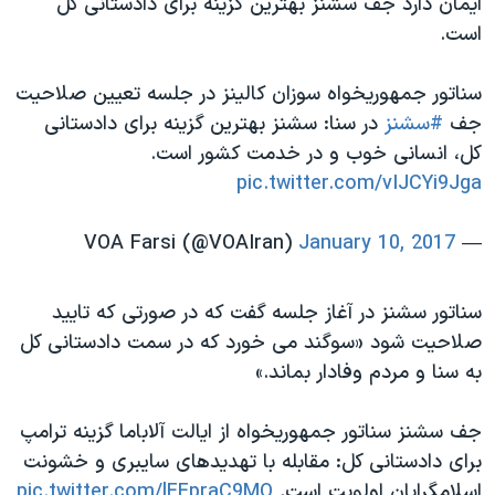
ایمان دارد جف سشنز بهترین گزینه برای دادستانی کل
است.
سناتور جمهوریخواه سوزان کالینز در جلسه تعیین صلاحیت
جف
#سشنز
در سنا: سشنز بهترین گزینه برای دادستانی
کل، انسانی خوب و در خدمت کشور است.
pic.twitter.com/vIJCYi9Jga
January 10, 2017
— VOA Farsi (@VOAIran)
سناتور سشنز در آغاز جلسه گفت که در صورتی که تایید
صلاحیت شود «سوگند می خورد که در سمت دادستانی کل
به سنا و مردم وفادار بماند.»
جف سشنز سناتور جمهوریخواه از ایالت آلاباما گزینه ترامپ
برای دادستانی کل: مقابله با تهدیدهای سایبری و خشونت
اسلامگرایان اولویت است.
pic.twitter.com/lFFpraC9MO