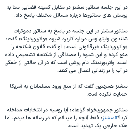
اسرائیل در جنگ
در این جلسه سناتور سشنز در مقابل کمیته قضایی سنا به
نرگس محمدی برنده جایزه نوبل صلح
پرسش های سناتورها درباره مسائل مختلف پاسخ داد.
همایش محافظه‌کاران آمریکا «سی‌پک»
سناتور سشنز در این جلسه در پاسخ به سناتور دموکرات
صفحه‌های ویژه
شلندون وایتهاوس درباره کاربرد شیوه «واتربوردینگ» گفت:
سفر پرزیدنت ترامپ به چین
«واتربوردینگ غیرقانونی است.» او گفت قانون شکنجه را
منع کرده و این شیوه را مصداقی از شکنجه تشخیص داده
است. واتربوردینگ نام روشی است که در آن حالتی از خفگی
در آب را بر زندانی اعمال می کنند.
سشنز همچنین گفت که از منع ورود مسلمانان به آمریکا
حمایت نکرده است.
سناتور جمهوریخواه گراهام: آیا روسیه در انتخابات مداخله
کرد؟
#سشنز
: فقط آنچه را میدانم که در رسانه ها دیدم، اما
هک خارجی یک تهدید است.