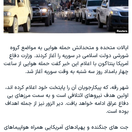
دنبال کنید
مستندها
فرهنگ و زندگی
حقوق شهروندی
انتخابات ریاست جمهوری آمریکا ۲۰۲۴
اقتصادی
حمله جمهوری اسلامی به اسرائیل
رمز مهسا
علم و فناوری
زبانهای مختلف
ایالات متحده و متحدانش حمله هوایی به مواضع گروه
اسرائیل در جنگ
ورزش زنان در ایران
شورشی دولت اسلامی در سوریه را آغاز کردند. وزارت دفاع
گالری عکس
اعتراضات زن، زندگی، آزادی
آمریکا پنتاگون با اعلام این خبر گفت حمله هوایی از ساعت
آرشیو پخش زنده
مجموعه مستندهای دادخواهی
چهار بامداد روز سه شنبه به وقت سوریه آغاز شد.
تریبونال مردمی آبان ۹۸
شهر رقه، که پیکارجویان آن را پایتخت خود اعلام کرده اند،
دادگاه حمید نوری
اولین هدف نیروهای ائتلافی است و به سمت مرزهای بی
چهل سال گروگان‌گیری
دفاع عراق ادامه خواهد یافت. دیر الزور نیز از جمله اهداف
بوده است.
قانون شفافیت دارائی کادر رهبری ایران
اعتراضات مردمی آبان ۹۸
جت های جنگنده و پهپادهای آمریکایی همراه هواپیماهای