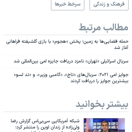
فرهنگ و زندگی
سرخط خبرها
مطالب مرتبط
حمله فضایی‌ها به زمین؛ پخش «هجوم» با‌ بازی گلشیفته فراهانی
آغاز شد
سریال اسرائیلی «تهران» نامزد دریافت جایزه امی بین‌المللی شد
جوایز امی ۲۰۲۱: سریال‌های «تاج»، «گامبی وزیر»، و «تد لسو»
بیشترین جوایز را دریافت کردند
بیشتر بخوانید
شبکه آمریکایی سی‌بی‌‌اس گزارش رضا
ولی‌زاده از زندان اوین را منتشر کرد؛