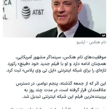
دنبال کنید
مستندها
فرهنگ و زندگی
حقوق شهروندی
انتخابات ریاست جمهوری آمریکا ۲۰۲۴
اقتصادی
حمله جمهوری اسلامی به اسرائیل
رمز مهسا
علم و فناوری
زبانهای مختلف
اسرائیل در جنگ
ورزش زنان در ایران
تام هنکس - آرشیو
گالری عکس
اعتراضات زن، زندگی، آزادی
موفقیت‌های تام هنکس، سینماگر مشهور آمریکایی،
آرشیو پخش زنده
مجموعه مستندهای دادخواهی
همچنان ادامه دارد و او با فیلم جدید خود «فینچ» رکورد
تریبونال مردمی آبان ۹۸
تازه‌ای را برای شبکه اینترنتی «اپل تی‌ وی پلاس» ثبت کرد.
دادگاه حمید نوری
این اثر که از جمعه گذشته، پنجم نوامبر، در دسترس
چهل سال گروگان‌گیری
علاقمندان قرار گرفته است، در مدت چند روز به
قانون شفافیت دارائی کادر رهبری ایران
پربیننده‌ترین فیلم این شبکه اینترنتی تبدیل شد.
اعتراضات مردمی آبان ۹۸