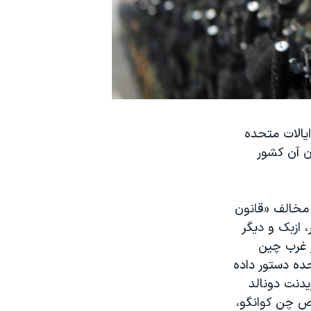
یالات متحده
ن آن کشور
رهبری حزب دموکرات با ۴۰۷ رای موافق در برابر ۱ رای مخالف «قانون
ور، ازبک و دیگر
ر غرب چین
ده دستور داده
یدنت دونالد
 چن کوانگو،