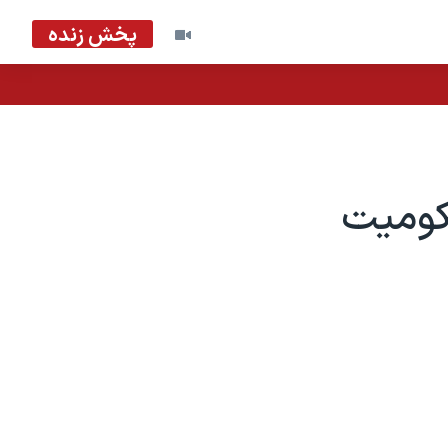
پخش زنده
کومیت