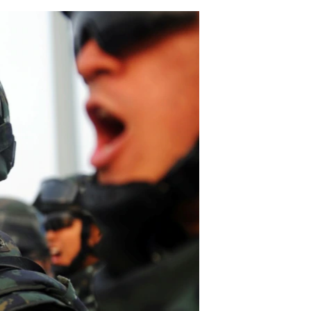
مستندها
فرهنگ و زندگی
حقوق شهروندی
انتخابات ریاست جمهوری آمریکا ۲۰۲۴
اقتصادی
حمله جمهوری اسلامی به اسرائیل
رمز مهسا
علم و فناوری
اسرائیل در جنگ
ورزش زنان در ایران
گالری عکس
اعتراضات زن، زندگی، آزادی
آرشیو پخش زنده
مجموعه مستندهای دادخواهی
تریبونال مردمی آبان ۹۸
دادگاه حمید نوری
چهل سال گروگان‌گیری
قانون شفافیت دارائی کادر رهبری ایران
اعتراضات مردمی آبان ۹۸
اسرائیل در جنگ