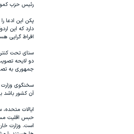
رئیس حزب کمونی
پکن این ادعا را
دارد که این اردو
افراط گرایی هست
سنای تحت کنترل
دو لایحه تصویب
جمهوری به تصو
سخنگوی وزارت خ
آن کشور باشد ب
ایالات متحده، 
حبس اقلیت مسلم
است. وزارت خار
ها هستند را م