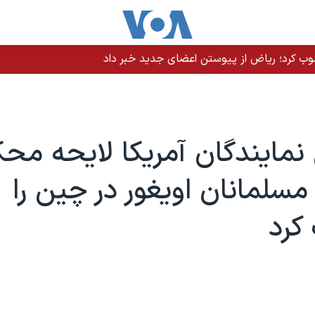
نصوب کرد؛ ریاض از پیوستن اعضای جدید خبر داد
مایندگان آمریکا لایحه مح
سلمانان اویغور در چین را
کرد