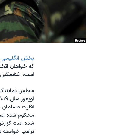
نرگس محمدی برنده جایزه نوبل صلح
همایش محافظه‌کاران آمریکا «سی‌پک»
صفحه‌های ویژه
سفر پرزیدنت ترامپ به چین
بخش انگلیسی
ص
که خواهان اتخا
است، خشمگین 
اقلیت مسلمان در
محکوم شده است.
شده است گزارش ه
ترامپ خواسته 