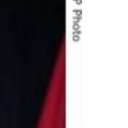
مستندها
فرهنگ و زندگی
حقوق شهروندی
انتخابات ریاست جمهوری آمریکا ۲۰۲۴
اقتصادی
حمله جمهوری اسلامی به اسرائیل
رمز مهسا
علم و فناوری
اسرائیل در جنگ
ورزش زنان در ایران
گالری عکس
اعتراضات زن، زندگی، آزادی
آرشیو پخش زنده
مجموعه مستندهای دادخواهی
تریبونال مردمی آبان ۹۸
دادگاه حمید نوری
چهل سال گروگان‌گیری
قانون شفافیت دارائی کادر رهبری ایران
اعتراضات مردمی آبان ۹۸
اسرائیل در جنگ