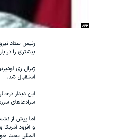
نرگس محمدی برنده جایزه نوبل صلح
همایش محافظه‌کاران آمریکا «سی‌پک»
صفحه‌های ویژه
سفر پرزیدنت ترامپ به چین
رئیس ستاد نیرو
بیشتری را در ب
ژنرال ری اودیرن
استقبال شد.
این دیدار درحا
سرادعاهای سرزم
اما پیش از نشس
و افزود آمریکا 
المللی بحث خو